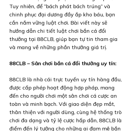
Tuy nhiên, để “bách phát bách trúng” và
chinh phục đại dương đầy ắp kho báu, bạn
cần nắm vững luật chơi. Bài viết này sẽ
hướng dẫn chi tiết luật chơi bắn cá đổi
thưởng tại 88CLB, giúp bạn tự tin tham gia
và mang về những phần thưởng giá trị.
88CLB – Sân chơi bắn cá đổi thưởng uy tín:
88CLB là nhà cái trực tuyến uy tín hàng đầu,
được cấp phép hoạt động hợp pháp, mang
đến cho người chơi một sân chơi cá cược an
toàn và minh bạch. Với giao diện đẹp mắt,
thân thiện với người dùng, cùng hệ thống trò
chơi đa dạng và tỷ lệ cược hấp dẫn, 88CLB là
điểm đến lý tưởng cho những ai đam mê bắn