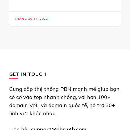
THÁNG 10 27, 2022
GET IN TOUCH
Cung cấp thệ thống PBN mạnh mẽ giúp bạn
có cơ vào top nhanh chống, với hơn 100+
domain VN , và domain quốc tế, hỗ trợ 30+
lĩnh vực khác nhau.
Liên hệ :
support@pbn24h.com