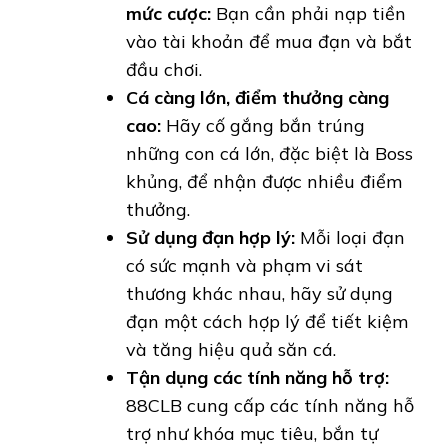
mức cược:
Bạn cần phải nạp tiền
vào tài khoản để mua đạn và bắt
đầu chơi.
Cá càng lớn, điểm thưởng càng
cao:
Hãy cố gắng bắn trúng
những con cá lớn, đặc biệt là Boss
khủng, để nhận được nhiều điểm
thưởng.
Sử dụng đạn hợp lý:
Mỗi loại đạn
có sức mạnh và phạm vi sát
thương khác nhau, hãy sử dụng
đạn một cách hợp lý để tiết kiệm
và tăng hiệu quả săn cá.
Tận dụng các tính năng hỗ trợ:
88CLB cung cấp các tính năng hỗ
trợ như khóa mục tiêu, bắn tự