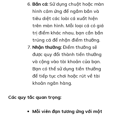
Bắn cá:
Sử dụng chuột hoặc màn
hình cảm ứng để ngắm bắn và
tiêu diệt các loài cá xuất hiện
trên màn hình. Mỗi loại cá có giá
trị điểm khác nhau, bạn cần bắn
trúng cá để nhận điểm thưởng.
Nhận thưởng:
Điểm thưởng sẽ
được quy đổi thành tiền thưởng
và cộng vào tài khoản của bạn.
Bạn có thể sử dụng tiền thưởng
để tiếp tục chơi hoặc rút về tài
khoản ngân hàng.
Các quy tắc quan trọng:
Mỗi viên đạn tương ứng với một