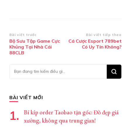
Điều
Bài viết trước
Bài viết tiếp theo
Bộ Sưu Tập Game Cực
Cá Cược Esport 789bet
hướng
Khủng Tại Nhà Cái
Có Uy Tín Không?
bài
88CLB
viết
Bạn
muốn
tìm
kiếm?
BÀI VIẾT MỚI
Bí kíp order Taobao tận gốc: Đồ đẹp giá
xưởng, không qua trung gian!