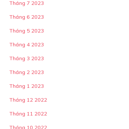
Tháng 7 2023
Tháng 6 2023
Tháng 5 2023
Tháng 4 2023
Tháng 3 2023
Tháng 2 2023
Tháng 1 2023
Tháng 12 2022
Tháng 11 2022
Tháng 10 2022