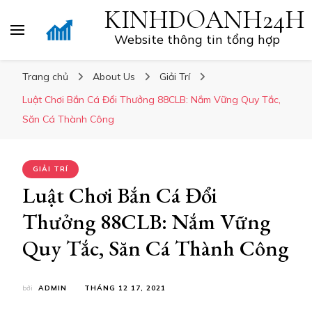
KINHDOANH24H
Website thông tin tổng hợp
Trang chủ
About Us
Giải Trí
Luật Chơi Bắn Cá Đổi Thưởng 88CLB: Nắm Vững Quy Tắc,
Săn Cá Thành Công
GIẢI TRÍ
Luật Chơi Bắn Cá Đổi
Thưởng 88CLB: Nắm Vững
Quy Tắc, Săn Cá Thành Công
bởi
ADMIN
THÁNG 12 17, 2021