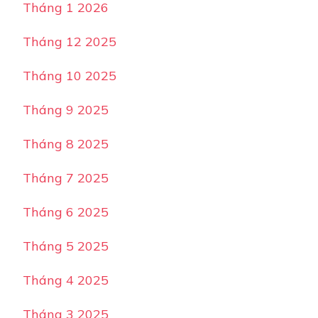
Tháng 1 2026
Tháng 12 2025
Tháng 10 2025
Tháng 9 2025
Tháng 8 2025
Tháng 7 2025
Tháng 6 2025
Tháng 5 2025
Tháng 4 2025
Tháng 3 2025