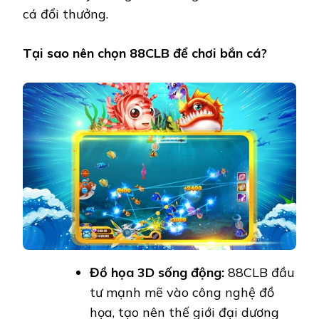
cá đổi thưởng.
Tại sao nên chọn 88CLB để chơi bắn cá?
Đồ họa 3D sống động:
88CLB đầu
tư mạnh mẽ vào công nghệ đồ
họa, tạo nên thế giới đại dương