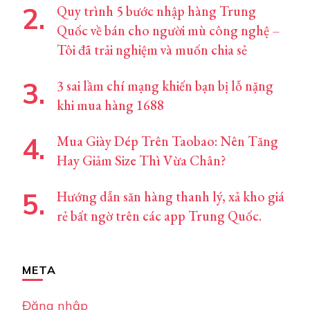
Quy trình 5 bước nhập hàng Trung
Quốc về bán cho người mù công nghệ –
Tôi đã trải nghiệm và muốn chia sẻ
3 sai lầm chí mạng khiến bạn bị lỗ nặng
khi mua hàng 1688
Mua Giày Dép Trên Taobao: Nên Tăng
Hay Giảm Size Thì Vừa Chân?
Hướng dẫn săn hàng thanh lý, xả kho giá
rẻ bất ngờ trên các app Trung Quốc.
META
Đăng nhập