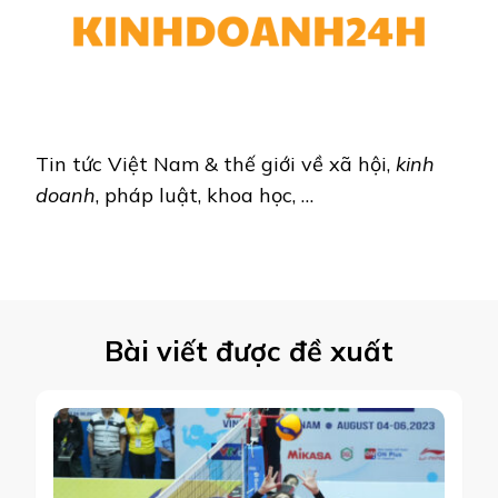
Tin tức Việt Nam & thế giới về xã hội,
kinh
doanh
, pháp luật, khoa học, …
Bài viết được đề xuất