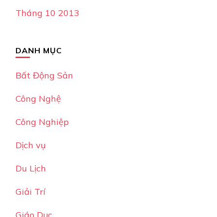
Tháng 10 2013
DANH MỤC
Bất Động Sản
Công Nghệ
Công Nghiệp
Dịch vụ
Du Lịch
Giải Trí
Giáo Dục