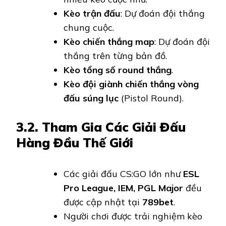
Kèo trận đấu
: Dự đoán đội thắng
chung cuộc.
Kèo chiến thắng map
: Dự đoán đội
thắng trên từng bản đồ.
Kèo tổng số round thắng
.
Kèo đội giành chiến thắng vòng
đấu súng lục
(Pistol Round).
3.2. Tham Gia Các Giải Đấu
Hàng Đầu Thế Giới
Các giải đấu CS:GO lớn như
ESL
Pro League, IEM, PGL Major
đều
được cập nhật tại
789bet
.
Người chơi được trải nghiệm kèo