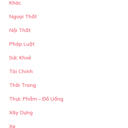
Khác
Ngoại Thất
Nội Thất
Pháp Luật
Sức Khoẻ
Tài Chính
Thời Trang
Thực Phẩm – Đồ Uống
Xây Dựng
Xe