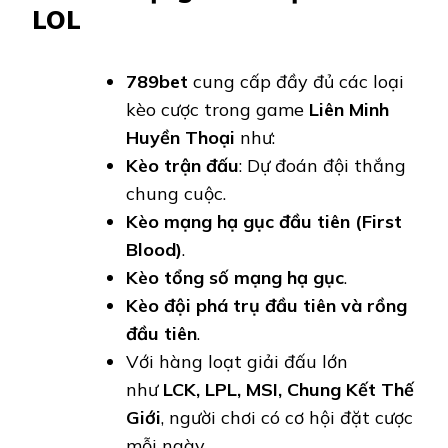
LOL
789bet
cung cấp đầy đủ các loại
kèo cược trong game
Liên Minh
Huyền Thoại
như:
Kèo trận đấu
: Dự đoán đội thắng
chung cuộc.
Kèo mạng hạ gục đầu tiên (First
Blood)
.
Kèo tổng số mạng hạ gục
.
Kèo đội phá trụ đầu tiên và rồng
đầu tiên
.
Với hàng loạt giải đấu lớn
như
LCK, LPL, MSI, Chung Kết Thế
Giới
, người chơi có cơ hội đặt cược
mỗi ngày.