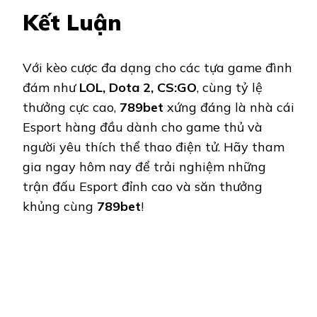
Kết Luận
Với kèo cược đa dạng cho các tựa game đình
đám như
LOL, Dota 2, CS:GO
, cùng tỷ lệ
thưởng cực cao,
789bet
xứng đáng là nhà cái
Esport hàng đầu dành cho game thủ và
người yêu thích thể thao điện tử. Hãy tham
gia ngay hôm nay để trải nghiệm những
trận đấu Esport đỉnh cao và săn thưởng
khủng cùng
789bet
!