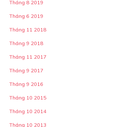
Tháng 8 2019
Tháng 6 2019
Tháng 11 2018
Tháng 9 2018
Tháng 11 2017
Tháng 9 2017
Tháng 9 2016
Tháng 10 2015
Tháng 10 2014
Tháng 10 2013