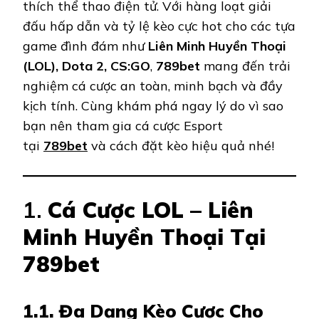
thích thể thao điện tử. Với hàng loạt giải
đấu hấp dẫn và tỷ lệ kèo cực hot cho các tựa
game đình đám như
Liên Minh Huyền Thoại
(LOL), Dota 2, CS:GO
,
789bet
mang đến trải
nghiệm cá cược an toàn, minh bạch và đầy
kịch tính. Cùng khám phá ngay lý do vì sao
bạn nên tham gia cá cược Esport
tại
789bet
và cách đặt kèo hiệu quả nhé!
1.
Cá Cược LOL – Liên
Minh Huyền Thoại Tại
789bet
1.1. Đa Dạng Kèo Cược Cho