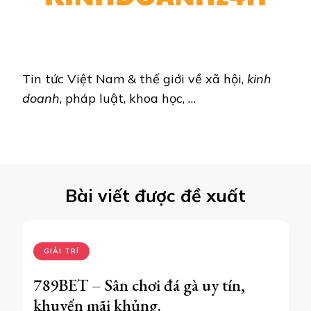
Tin tức Việt Nam & thế giới về xã hội,
kinh
doanh
, pháp luật, khoa học, …
Bài viết được đề xuất
GIẢI TRÍ
789BET – Sân chơi đá gà uy tín,
khuyến mãi khủng.