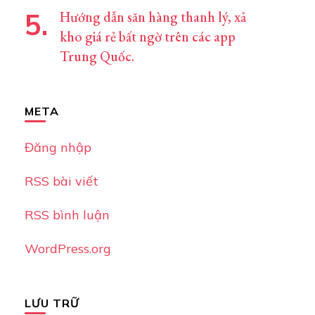
Hướng dẫn săn hàng thanh lý, xả
kho giá rẻ bất ngờ trên các app
Trung Quốc.
META
Đăng nhập
RSS bài viết
RSS bình luận
WordPress.org
LƯU TRỮ