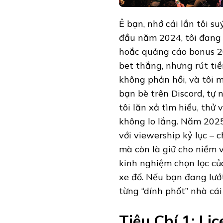
Ê bạn, nhớ cái lần tôi s
đầu năm 2024, tôi đang 
hoắc quảng cáo bonus 2
bet thắng, nhưng rút ti
không phản hồi, và tôi m
bạn bè trên Discord, tự 
tôi lăn xả tìm hiểu, thử
không lo lắng. Năm 2025
với viewership kỷ lục – 
mà còn là giữ cho niềm v
kinh nghiệm chọn lọc củ
xe đổ. Nếu bạn đang lướt
từng “dính phốt” nhà cái
Tiêu Chí 1: Li