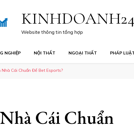
KINHDOANH2
Website thông tin tổng hợp
G NGHIỆP
NỘI THẤT
NGOẠI THẤT
PHÁP LUẬ
 Nhà Cái Chuẩn Để Bet Esports?
 Nhà Cái Chuẩn