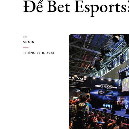
Để Bet Esports
bởi
ADMIN
THÁNG 11 8, 2023