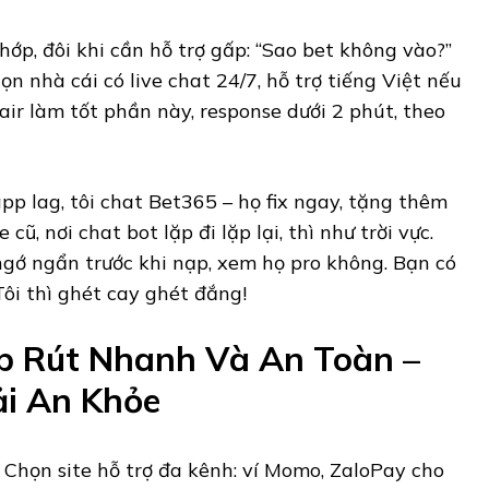
ớp, đôi khi cần hỗ trợ gấp: “Sao bet không vào?”
ọn nhà cái có live chat 24/7, hỗ trợ tiếng Việt nếu
ir làm tốt phần này, response dưới 2 phút, theo
app lag, tôi chat Bet365 – họ fix ngay, tặng thêm
te cũ, nơi chat bot lặp đi lặp lại, thì như trời vực.
ngớ ngẩn trước khi nạp, xem họ pro không. Bạn có
ôi thì ghét cay ghét đắng!
ạp Rút Nhanh Và An Toàn –
ải An Khỏe
 Chọn site hỗ trợ đa kênh: ví Momo, ZaloPay cho