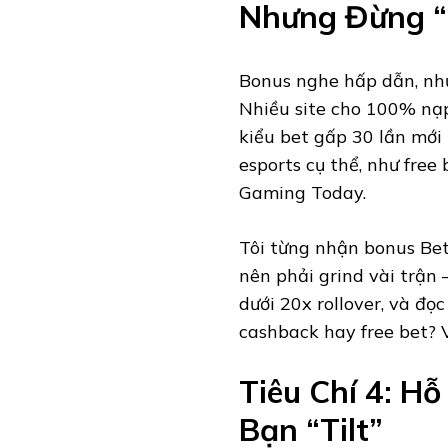
Nhưng Đừng “
Bonus nghe hấp dẫn, như
Nhiều site cho 100% nạ
kiểu bet gấp 30 lần mới
esports cụ thể, như free
Gaming Today.
Tôi từng nhận bonus Bet
nên phải grind vài trận 
dưới 20x rollover, và đọ
cashback hay free bet? Vớ
Tiêu Chí 4: H
Bạn “Tilt”