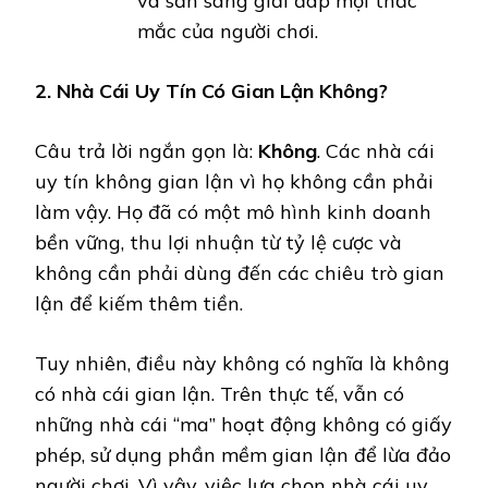
và sẵn sàng giải đáp mọi thắc
mắc của người chơi.
2. Nhà Cái Uy Tín Có Gian Lận Không?
Câu trả lời ngắn gọn là:
Không
. Các nhà cái
uy tín không gian lận vì họ không cần phải
làm vậy. Họ đã có một mô hình kinh doanh
bền vững, thu lợi nhuận từ tỷ lệ cược và
không cần phải dùng đến các chiêu trò gian
lận để kiếm thêm tiền.
Tuy nhiên, điều này không có nghĩa là không
có nhà cái gian lận. Trên thực tế, vẫn có
những nhà cái “ma” hoạt động không có giấy
phép, sử dụng phần mềm gian lận để lừa đảo
người chơi. Vì vậy, việc lựa chọn nhà cái uy