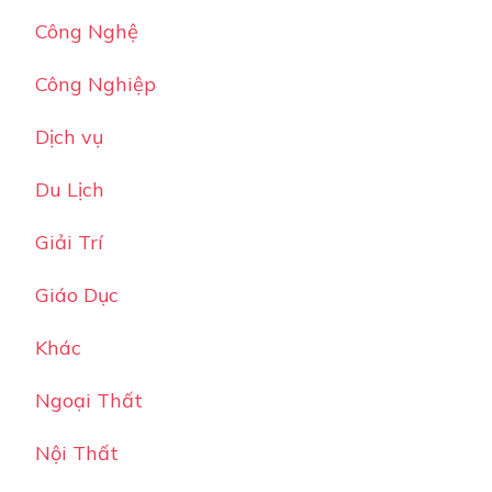
Công Nghệ
Công Nghiệp
Dịch vụ
Du Lịch
Giải Trí
Giáo Dục
Khác
Ngoại Thất
Nội Thất