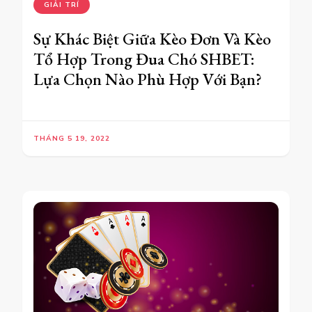
GIẢI TRÍ
Sự Khác Biệt Giữa Kèo Đơn Và Kèo
Tổ Hợp Trong Đua Chó SHBET:
Lựa Chọn Nào Phù Hợp Với Bạn?
THÁNG 5 19, 2022