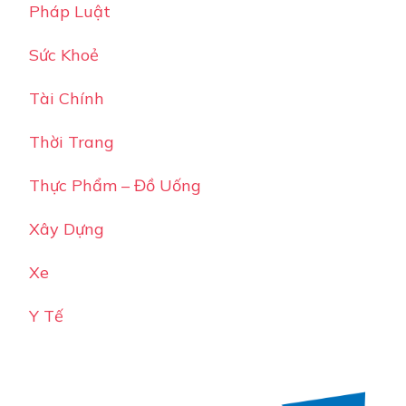
Pháp Luật
Sức Khoẻ
Tài Chính
Thời Trang
Thực Phẩm – Đồ Uống
Xây Dựng
Xe
Y Tế