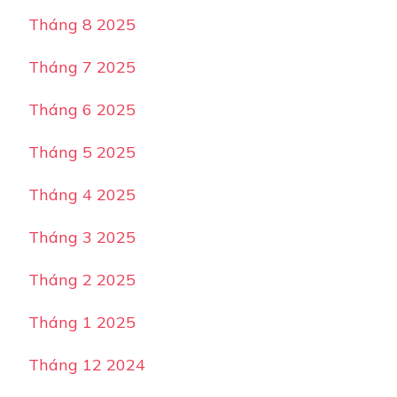
Tháng 8 2025
Tháng 7 2025
Tháng 6 2025
Tháng 5 2025
Tháng 4 2025
Tháng 3 2025
Tháng 2 2025
Tháng 1 2025
Tháng 12 2024