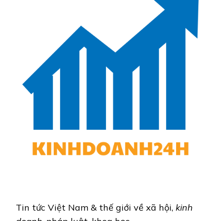
Tin tức Việt Nam & thế giới về xã hội,
kinh