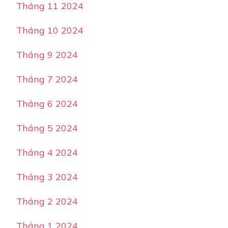
Tháng 11 2024
Tháng 10 2024
Tháng 9 2024
Tháng 7 2024
Tháng 6 2024
Tháng 5 2024
Tháng 4 2024
Tháng 3 2024
Tháng 2 2024
Tháng 1 2024