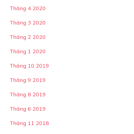
Tháng 4 2020
Tháng 3 2020
Tháng 2 2020
Tháng 1 2020
Tháng 10 2019
Tháng 9 2019
Tháng 8 2019
Tháng 6 2019
Tháng 11 2018