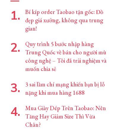
Bí kíp order Taobao tận gốc: Đồ
đẹp giá xưởng, không qua trung
gian!
Quy trình 5 bước nhập hàng
Trung Quốc về bán cho người mù
công nghệ – Tôi đã trải nghiệm và
muốn chia sẻ
3 sai lầm chí mạng khiến bạn bị lỗ
nặng khi mua hàng 1688
Mua Giày Dép Trên Taobao: Nên
Tăng Hay Giảm Size Thì Vừa
Chân?