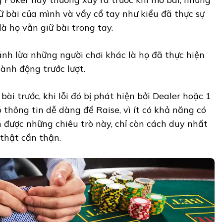
iữ bài của mình và vẩy cổ tay như kiểu đã thực sự
là họ vẫn giữ bài trong tay.
h lừa những người chơi khác là họ đã thực hiện
hành động trước lượt.
ài trước, khi lỗi đó bị phát hiện bởi Dealer hoặc 1
ó thông tin dễ dàng để Raise, vì ít có khả năng có
n được những chiêu trò này, chỉ còn cách duy nhất
 thật cẩn thận.