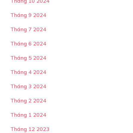
Tháng 10 2024
Tháng 9 2024
Tháng 7 2024
Tháng 6 2024
Tháng 5 2024
Tháng 4 2024
Tháng 3 2024
Tháng 2 2024
Tháng 1 2024
Tháng 12 2023