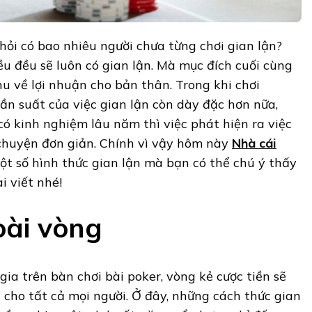
 hỏi có bao nhiêu người chưa từng chơi gian lận?
ều đều sẽ luôn có gian lận. Mà mục đích cuối cùng
u về lợi nhuận cho bản thân. Trong khi chơi
 tần suất của việc gian lận còn dày đặc hơn nữa,
có kinh nghiệm lâu năm thì việc phát hiện ra việc
chuyện đơn giản. Chính vì vậy hôm này
Nhà cái
ột số hình thức gian lận mà bạn có thể chú ý thấy
i viết nhé!
oài vòng
ia trên bàn chơi bài poker, vòng kẻ cược tiền sẽ
 cho tất cả mọi người. Ở đây, những cách thức gian