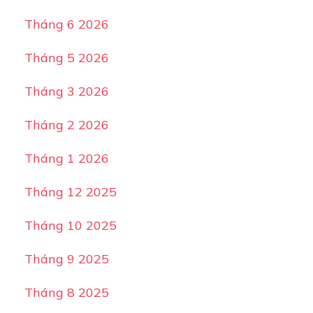
Tháng 6 2026
Tháng 5 2026
Tháng 3 2026
Tháng 2 2026
Tháng 1 2026
Tháng 12 2025
Tháng 10 2025
Tháng 9 2025
Tháng 8 2025