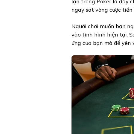
lận trong Poker là đẩy 
ngay sát vòng cược tiền 
Người chơi muốn bạn ngh
vào tình hình hiện tại.
ứng của bạn mà để yên vị