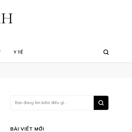
4H
T
Y TẾ
Bạn
muốn
tìm
kiếm?
BÀI VIẾT MỚI