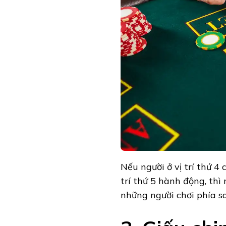
Nếu người ở vị trí thứ 4 c
trí thứ 5 hành động, thì
những người chơi phía sa