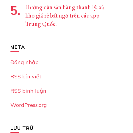
Hướng dẫn săn hàng thanh lý, xả
kho giá rẻ bất ngờ trên các app
Trung Quốc.
META
Đăng nhập
RSS bài viết
RSS bình luận
WordPress.org
LƯU TRỮ