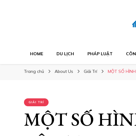
HOME
DU LỊCH
PHÁP LUẬT
CÔN
Trang chủ
About Us
Giải Trí
MỘT SỐ HÌNH
GIẢI TRÍ
MỘT SỐ HÌN