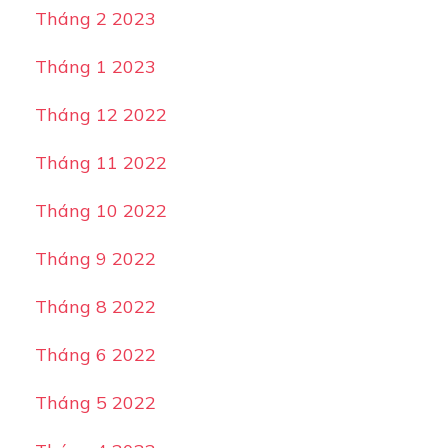
Tháng 2 2023
Tháng 1 2023
Tháng 12 2022
Tháng 11 2022
Tháng 10 2022
Tháng 9 2022
Tháng 8 2022
Tháng 6 2022
Tháng 5 2022