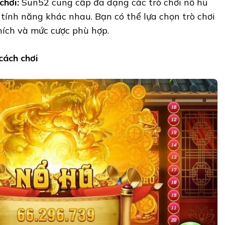
chơi:
Sun52 cung cấp đa dạng các trò chơi nổ hũ
 tính năng khác nhau. Bạn có thể lựa chọn trò chơi
hích và mức cược phù hợp.
 cách chơi