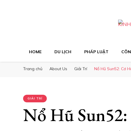
HOME
DU LỊCH
PHÁP LUẬT
CÔN
Trang chủ
About Us
Giải Trí
Nổ Hũ Sun52: Cơ H
GIẢI TRÍ
Nổ Hũ Sun52: