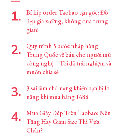
Bí kíp order Taobao tận gốc: Đồ
đẹp giá xưởng, không qua trung
gian!
Quy trình 5 bước nhập hàng
Trung Quốc về bán cho người mù
công nghệ – Tôi đã trải nghiệm và
muốn chia sẻ
3 sai lầm chí mạng khiến bạn bị lỗ
nặng khi mua hàng 1688
Mua Giày Dép Trên Taobao: Nên
Tăng Hay Giảm Size Thì Vừa
Chân?