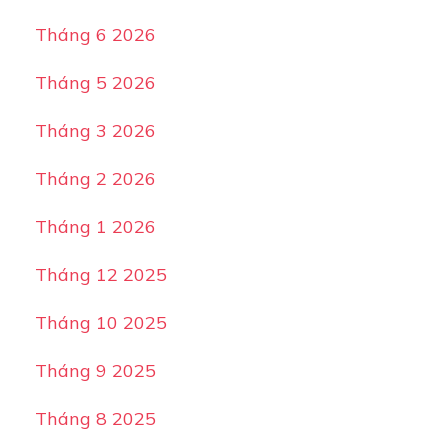
Tháng 6 2026
Tháng 5 2026
Tháng 3 2026
Tháng 2 2026
Tháng 1 2026
Tháng 12 2025
Tháng 10 2025
Tháng 9 2025
Tháng 8 2025