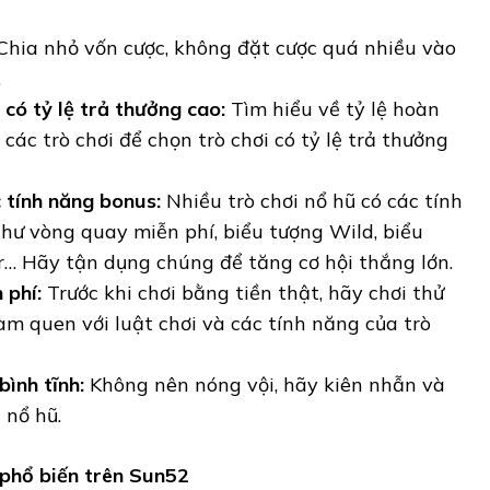
Chia nhỏ vốn cược, không đặt cược quá nhiều vào
.
 có tỷ lệ trả thưởng cao:
Tìm hiểu về tỷ lệ hoàn
 các trò chơi để chọn trò chơi có tỷ lệ trả thưởng
 tính năng bonus:
Nhiều trò chơi nổ hũ có các tính
hư vòng quay miễn phí, biểu tượng Wild, biểu
r… Hãy tận dụng chúng để tăng cơ hội thắng lớn.
 phí:
Trước khi chơi bằng tiền thật, hãy chơi thử
àm quen với luật chơi và các tính năng của trò
bình tĩnh:
Không nên nóng vội, hãy kiên nhẫn và
 nổ hũ.
 phổ biến trên Sun52