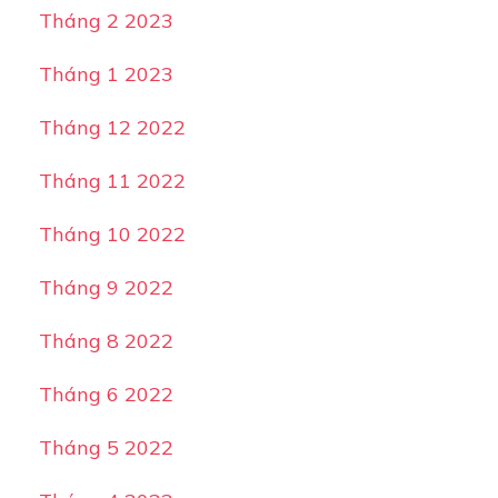
Tháng 2 2023
Tháng 1 2023
Tháng 12 2022
Tháng 11 2022
Tháng 10 2022
Tháng 9 2022
Tháng 8 2022
Tháng 6 2022
Tháng 5 2022