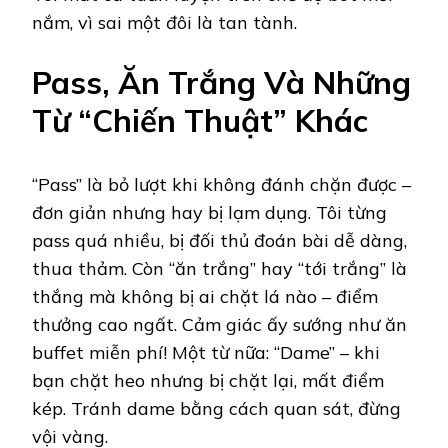
nắm, vì sai một đôi là tan tành.
Pass, Ăn Trắng Và Những
Từ “Chiến Thuật” Khác
“Pass” là bỏ lượt khi không đánh chặn được –
đơn giản nhưng hay bị lạm dụng. Tôi từng
pass quá nhiều, bị đối thủ đoán bài dễ dàng,
thua thảm. Còn “ăn trắng” hay “tới trắng” là
thắng mà không bị ai chặt lá nào – điểm
thưởng cao ngất. Cảm giác ấy sướng như ăn
buffet miễn phí! Một từ nữa: “Dame” – khi
bạn chặt heo nhưng bị chặt lại, mất điểm
kép. Tránh dame bằng cách quan sát, đừng
vội vàng.