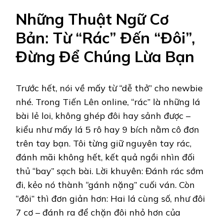
Những Thuật Ngữ Cơ
Bản: Từ “Rác” Đến “Đôi”,
Đừng Để Chúng Lừa Bạn
Trước hết, nói về mấy từ “dễ thở” cho newbie
nhé. Trong Tiến Lên online, “rác” là những lá
bài lẻ loi, không ghép đôi hay sảnh được –
kiểu như mấy lá 5 rô hay 9 bích nằm cô đơn
trên tay bạn. Tôi từng giữ nguyên tay rác,
đánh mãi không hết, kết quả ngồi nhìn đối
thủ “bay” sạch bài. Lời khuyên: Đánh rác sớm
đi, kẻo nó thành “gánh nặng” cuối ván. Còn
“đôi” thì đơn giản hơn: Hai lá cùng số, như đôi
7 cơ – đánh ra để chặn đôi nhỏ hơn của