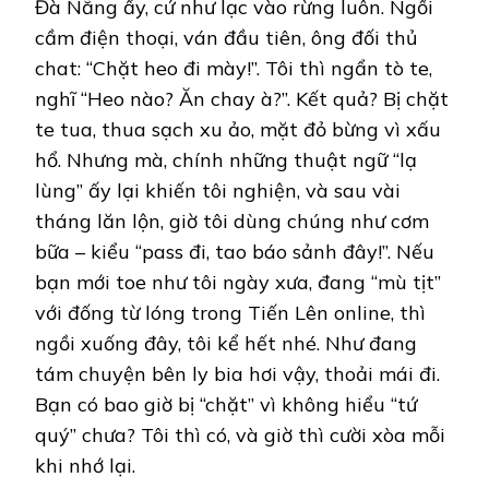
Đà Nẵng ấy, cứ như lạc vào rừng luôn. Ngồi
cầm điện thoại, ván đầu tiên, ông đối thủ
chat: “Chặt heo đi mày!”. Tôi thì ngẩn tò te,
nghĩ “Heo nào? Ăn chay à?”. Kết quả? Bị chặt
te tua, thua sạch xu ảo, mặt đỏ bừng vì xấu
hổ. Nhưng mà, chính những thuật ngữ “lạ
lùng” ấy lại khiến tôi nghiện, và sau vài
tháng lăn lộn, giờ tôi dùng chúng như cơm
bữa – kiểu “pass đi, tao báo sảnh đây!”. Nếu
bạn mới toe như tôi ngày xưa, đang “mù tịt”
với đống từ lóng trong Tiến Lên online, thì
ngồi xuống đây, tôi kể hết nhé. Như đang
tám chuyện bên ly bia hơi vậy, thoải mái đi.
Bạn có bao giờ bị “chặt” vì không hiểu “tứ
quý” chưa? Tôi thì có, và giờ thì cười xòa mỗi
khi nhớ lại.