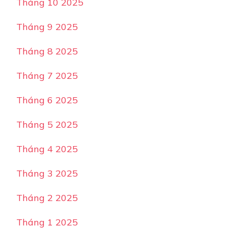
Tháng 10 2025
Tháng 9 2025
Tháng 8 2025
Tháng 7 2025
Tháng 6 2025
Tháng 5 2025
Tháng 4 2025
Tháng 3 2025
Tháng 2 2025
Tháng 1 2025