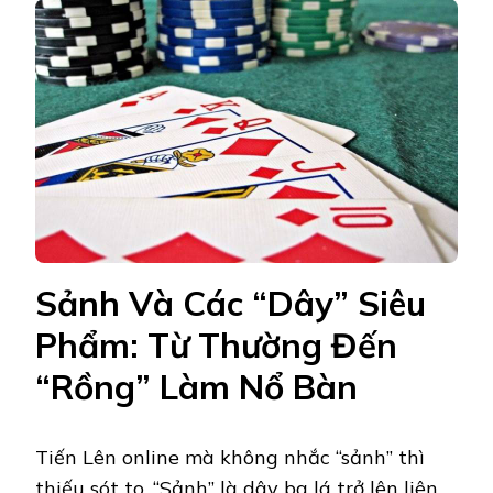
Sảnh Và Các “Dây” Siêu
Phẩm: Từ Thường Đến
“Rồng” Làm Nổ Bàn
Tiến Lên online mà không nhắc “sảnh” thì
thiếu sót to. “Sảnh” là dây ba lá trở lên liên