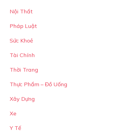
Nội Thất
Pháp Luật
Sức Khoẻ
Tài Chính
Thời Trang
Thực Phẩm – Đồ Uống
Xây Dựng
Xe
Y Tế