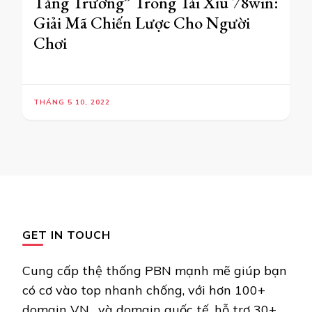
Tăng Trưởng” Trong Tài Xỉu 78win:
Giải Mã Chiến Lược Cho Người
Chơi
THÁNG 5 10, 2022
GET IN TOUCH
Cung cấp thệ thống PBN mạnh mẽ giúp bạn
có cơ vào top nhanh chống, với hơn 100+
domain VN , và domain quốc tế, hỗ trợ 30+