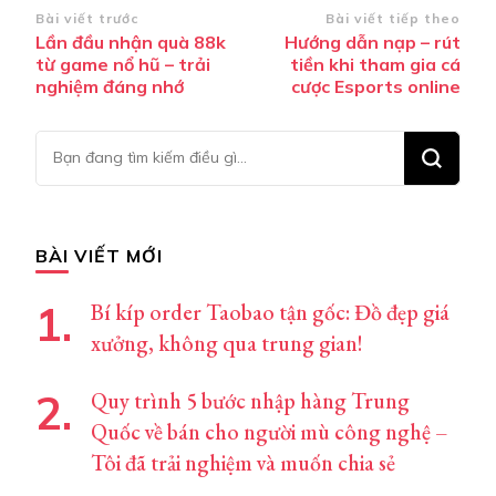
Điều
Bài viết trước
Bài viết tiếp theo
Lần đầu nhận quà 88k
Hướng dẫn nạp – rút
hướng
từ game nổ hũ – trải
tiền khi tham gia cá
bài
nghiệm đáng nhớ
cược Esports online
viết
Bạn
muốn
tìm
kiếm?
BÀI VIẾT MỚI
Bí kíp order Taobao tận gốc: Đồ đẹp giá
xưởng, không qua trung gian!
Quy trình 5 bước nhập hàng Trung
Quốc về bán cho người mù công nghệ –
Tôi đã trải nghiệm và muốn chia sẻ