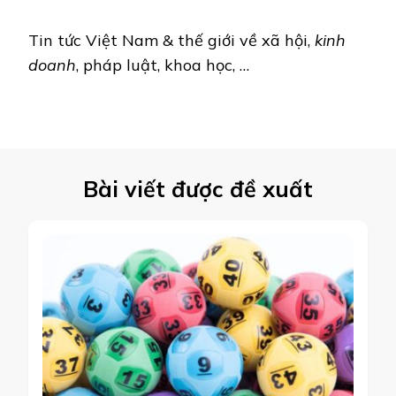
Tin tức Việt Nam & thế giới về xã hội,
kinh
doanh
, pháp luật, khoa học, …
Bài viết được đề xuất