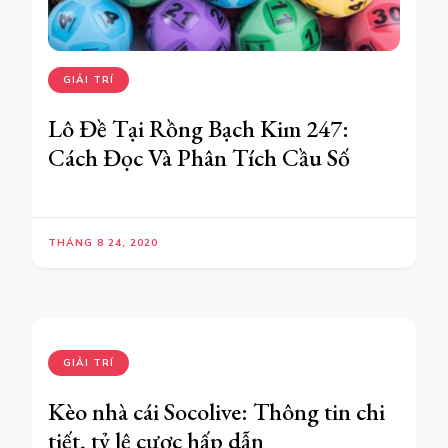
GIẢI TRÍ
Lô Đề Tại Rồng Bạch Kim 247:
Cách Đọc Và Phân Tích Cầu Số
THÁNG 8 24, 2020
GIẢI TRÍ
Kèo nhà cái Socolive: Thông tin chi
tiết, tỷ lệ cược hấp dẫn