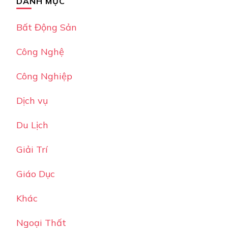
DANH MỤC
Bất Động Sản
Công Nghệ
Công Nghiệp
Dịch vụ
Du Lịch
Giải Trí
Giáo Dục
Khác
Ngoại Thất