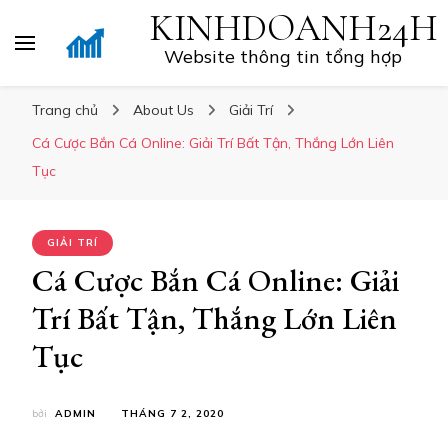
KINHDOANH24H
Website thông tin tổng hợp
Trang chủ
About Us
Giải Trí
Cá Cược Bắn Cá Online: Giải Trí Bất Tận, Thắng Lớn Liên
Tục
GIẢI TRÍ
Cá Cược Bắn Cá Online: Giải
Trí Bất Tận, Thắng Lớn Liên
Tục
bởi
ADMIN
THÁNG 7 2, 2020