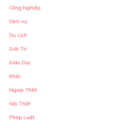
Công Nghiệp
Dịch vụ
Du Lịch
Giải Trí
Giáo Dục
Khác
Ngoại Thất
Nội Thất
Pháp Luật