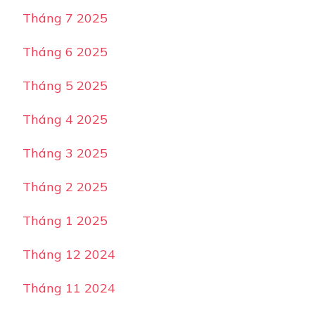
Tháng 7 2025
Tháng 6 2025
Tháng 5 2025
Tháng 4 2025
Tháng 3 2025
Tháng 2 2025
Tháng 1 2025
Tháng 12 2024
Tháng 11 2024