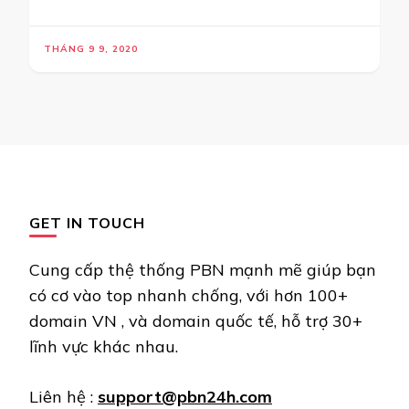
THÁNG 9 9, 2020
GET IN TOUCH
Cung cấp thệ thống PBN mạnh mẽ giúp bạn
có cơ vào top nhanh chống, với hơn 100+
domain VN , và domain quốc tế, hỗ trợ 30+
lĩnh vực khác nhau.
Liên hệ :
support@pbn24h.com