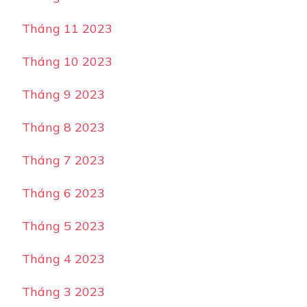
Tháng 11 2023
Tháng 10 2023
Tháng 9 2023
Tháng 8 2023
Tháng 7 2023
Tháng 6 2023
Tháng 5 2023
Tháng 4 2023
Tháng 3 2023