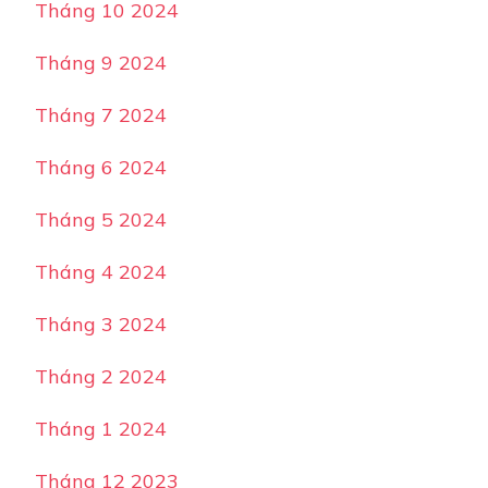
Tháng 10 2024
Tháng 9 2024
Tháng 7 2024
Tháng 6 2024
Tháng 5 2024
Tháng 4 2024
Tháng 3 2024
Tháng 2 2024
Tháng 1 2024
Tháng 12 2023