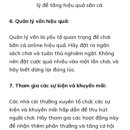
lý để tăng hiệu quả săn cá.
6. Quản lý vốn hiệu quả:
Quản lý vốn là yếu tố quan trọng để chơi
bắn cá online hiệu quả. Hãy đặt ra ngân
sách chơi và tuân thủ nghiêm ngặt. Không
nên đặt cược quá nhiều vào một lần chơi, và
hãy biết dừng lại đúng lúc.
7. Tham gia các sự kiện và khuyến mãi:
Các nhà cái thường xuyên tổ chức các sự
kiện và khuyến mãi hấp dẫn để thu hút
người chơi. Hãy tham gia các hoạt động này
để nhận thêm phần thưởng và tăng cơ hội