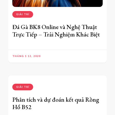
GIẢI TRÍ
Đá Gà BK8 Online và Nghệ Thuật
Trực Tiếp – Trải Nghiệm Khác Biệt
THÁNG 1 12, 2020
GIẢI TRÍ
Phân tích và dự đoán kết quả Rồng
Hổ B52