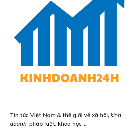
Tin tức Việt Nam & thế giới về xã hội,
kinh
doanh
, pháp luật, khoa học, …