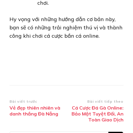
chơi.
Hy vọng với những hướng dẫn cơ bản này,
bạn sẽ có những trải nghiệm thú vị và thành
công khi chơi cá cược bắn cá online.
Điều
Bài viết trước
Bài viết tiếp theo
Vẻ đẹp thiên nhiên và
Cá Cược Đá Gà Online:
hướng
danh thắng Đà Nẵng
Bảo Mật Tuyệt Đối, An
bài
Toàn Giao Dịch
viết