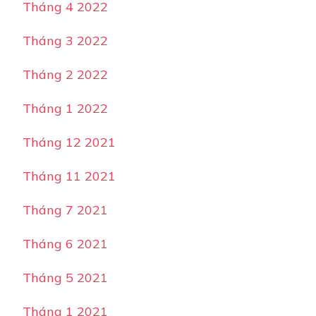
Tháng 4 2022
Tháng 3 2022
Tháng 2 2022
Tháng 1 2022
Tháng 12 2021
Tháng 11 2021
Tháng 7 2021
Tháng 6 2021
Tháng 5 2021
Tháng 1 2021