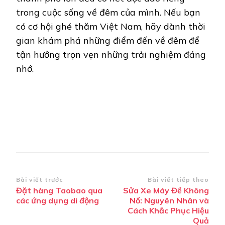
trong cuộc sống về đêm của mình. Nếu bạn
có cơ hội ghé thăm Việt Nam, hãy dành thời
gian khám phá những điểm đến về đêm để
tận hưởng trọn vẹn những trải nghiệm đáng
nhớ.
Điều
Bài viết trước
Bài viết tiếp theo
Đặt hàng Taobao qua
Sửa Xe Máy Đề Không
hướng
các ứng dụng di động
Nổ: Nguyên Nhân và
bài
Cách Khắc Phục Hiệu
Quả