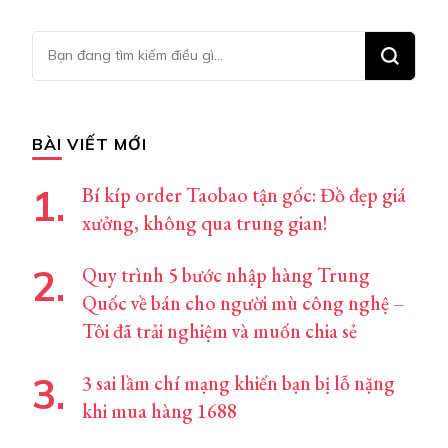
viết
Bạn
muốn
tìm
kiếm?
BÀI VIẾT MỚI
Bí kíp order Taobao tận gốc: Đồ đẹp giá
xưởng, không qua trung gian!
Quy trình 5 bước nhập hàng Trung
Quốc về bán cho người mù công nghệ –
Tôi đã trải nghiệm và muốn chia sẻ
3 sai lầm chí mạng khiến bạn bị lỗ nặng
khi mua hàng 1688