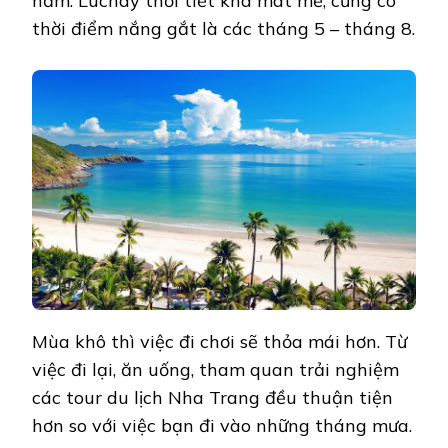
năm. Lúcnày thời tiết khá mát mẻ, cũng có
thời điểm nắng gắt là các tháng 5 – tháng 8.
Mùa khô thì việc đi chơi sẽ thỏa mái hơn. Từ
việc đi lại, ăn uống, tham quan trải nghiệm
các tour du lịch Nha Trang đều thuận tiện
hơn so với việc bạn đi vào những tháng mưa.