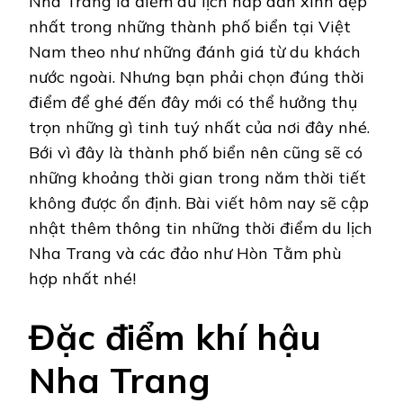
Nha Trang là điểm du lịch hấp dẫn xinh đẹp
nhất trong những thành phố biển tại Việt
Nam theo như những đánh giá từ du khách
nước ngoài. Nhưng bạn phải chọn đúng thời
điểm để ghé đến đây mới có thể hưởng thụ
trọn những gì tinh tuý nhất của nơi đây nhé.
Bới vì đây là thành phố biển nên cũng sẽ có
những khoảng thời gian trong năm thời tiết
không được ổn định. Bài viết hôm nay sẽ cập
nhật thêm thông tin những thời điểm du lịch
Nha Trang và các đảo như Hòn Tằm phù
hợp nhất nhé!
Đặc điểm khí hậu
Nha Trang