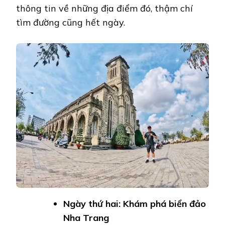
thông tin về những địa điểm đó, thậm chí
tìm đường cũng hết ngày.
Ngày thứ hai: Khám phá biển đảo
Nha Trang