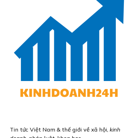
Tin tức Việt Nam & thế giới về xã hội,
kinh