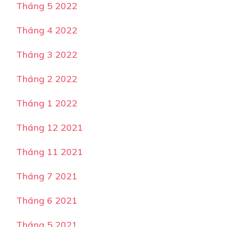
Tháng 5 2022
Tháng 4 2022
Tháng 3 2022
Tháng 2 2022
Tháng 1 2022
Tháng 12 2021
Tháng 11 2021
Tháng 7 2021
Tháng 6 2021
Tháng 5 2021