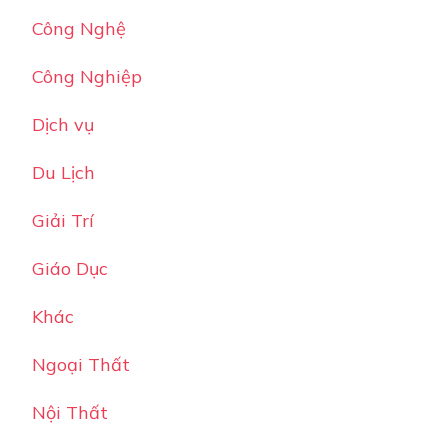
Công Nghệ
Công Nghiệp
Dịch vụ
Du Lịch
Giải Trí
Giáo Dục
Khác
Ngoại Thất
Nội Thất