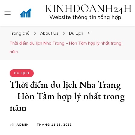
KINHDOANH24H
Website thông tin tổng hợp
Trang chủ
About Us
Du Lịch
Thời điểm du lịch Nha Trang – Hòn Tằm hợp lý nhất trong
năm
DU LỊCH
Thời điểm du lịch Nha Trang
– Hòn Tằm hợp lý nhất trong
năm
bởi
ADMIN
THÁNG 11 13, 2022