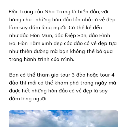
Đặc trưng của Nha Trang là biển đảo, với
hàng chục những hòn đảo lớn nhỏ có vẻ đẹp
làm say đắm lòng người. Có thể kể đến
như đảo Hòn Mun, đảo Điệp Sơn, đảo Bình
Ba, Hòn Tằm xinh đẹp các đảo có vẻ đẹp tựa
như thiên đường mà bạn không thể bỏ qua
trong hành trình của mình.
Bạn có thể tham gia tour 3 đảo hoặc tour 4
đảo thì mới có thể khám phá trong ngày mà
được hết những hòn đảo có vẻ đẹp là say
đắm lòng người.