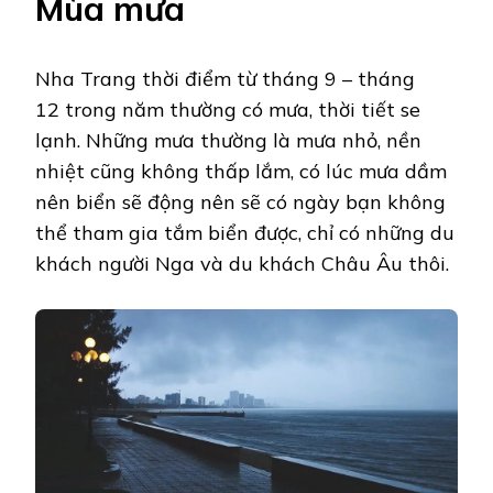
Mùa mưa
Nha Trang thời điểm từ tháng 9 – tháng
12 trong năm thường có mưa, thời tiết se
lạnh. Những mưa thường là mưa nhỏ, nền
nhiệt cũng không thấp lắm, có lúc mưa dầm
nên biển sẽ động nên sẽ có ngày bạn không
thể tham gia tắm biển được, chỉ có những du
khách người Nga và du khách Châu Âu thôi.