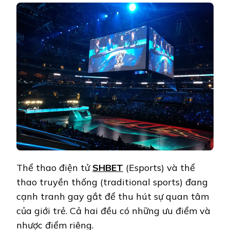
Thể thao điện tử
SHBET
(Esports) và thể
thao truyền thống (traditional sports) đang
cạnh tranh gay gắt để thu hút sự quan tâm
của giới trẻ. Cả hai đều có những ưu điểm và
nhược điểm riêng.