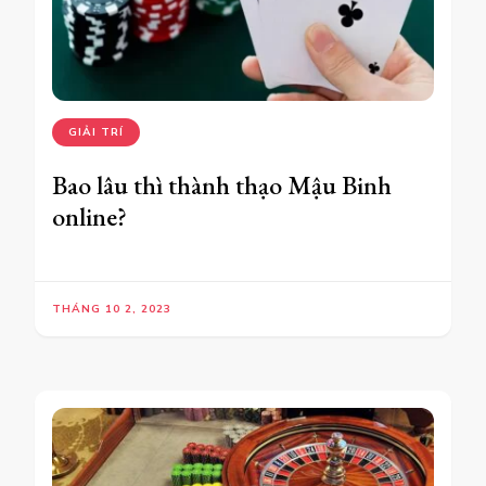
GIẢI TRÍ
Bao lâu thì thành thạo Mậu Binh
online?
THÁNG 10 2, 2023