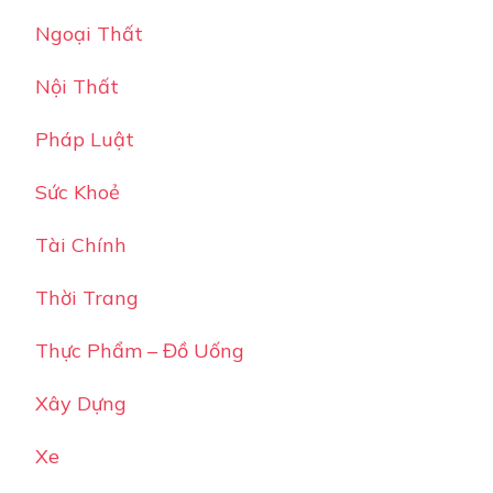
Ngoại Thất
Nội Thất
Pháp Luật
Sức Khoẻ
Tài Chính
Thời Trang
Thực Phẩm – Đồ Uống
Xây Dựng
Xe