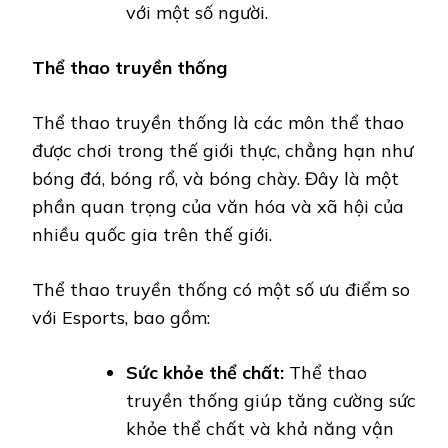
với một số người.
Thể thao truyền thống
Thể thao truyền thống là các môn thể thao
được chơi trong thế giới thực, chẳng hạn như
bóng đá, bóng rổ, và bóng chày. Đây là một
phần quan trọng của văn hóa và xã hội của
nhiều quốc gia trên thế giới.
Thể thao truyền thống có một số ưu điểm so
với Esports, bao gồm:
Sức khỏe thể chất:
Thể thao
truyền thống giúp tăng cường sức
khỏe thể chất và khả năng vận