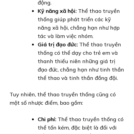
động.
Kỹ năng xã hội:
Thể thao truyền
thống giúp phát triển các kỹ
năng xã hội, chẳng hạn như hợp
tác và làm việc nhóm.
Giá trị đạo đức:
Thể thao truyền
thống có thể dạy cho trẻ em và
thanh thiếu niên những giá trị
đạo đức, chẳng hạn như tinh thần
thể thao và tinh thần đồng đội.
Tuy nhiên, thể thao truyền thống cũng có
một số nhược điểm, bao gồm:
Chi phí:
Thể thao truyền thống có
thể tốn kém, đặc biệt là đối với