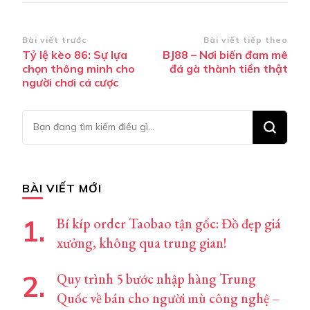
Điều
Bài viết trước
Bài viết tiếp theo
Tỷ lệ kèo 86: Sự lựa
BJ88 – Nơi biến đam mê
hướng
chọn thông minh cho
đá gà thành tiền thật
bài
người chơi cá cược
viết
Bạn
muốn
tìm
kiếm?
BÀI VIẾT MỚI
Bí kíp order Taobao tận gốc: Đồ đẹp giá
xưởng, không qua trung gian!
Quy trình 5 bước nhập hàng Trung
Quốc về bán cho người mù công nghệ –