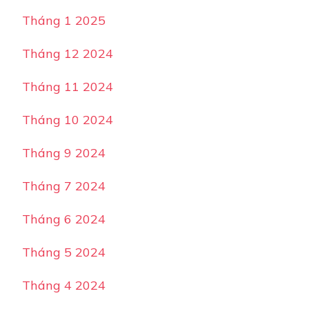
Tháng 1 2025
Tháng 12 2024
Tháng 11 2024
Tháng 10 2024
Tháng 9 2024
Tháng 7 2024
Tháng 6 2024
Tháng 5 2024
Tháng 4 2024