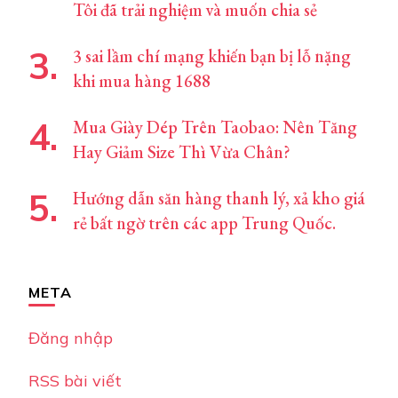
Tôi đã trải nghiệm và muốn chia sẻ
3 sai lầm chí mạng khiến bạn bị lỗ nặng
khi mua hàng 1688
Mua Giày Dép Trên Taobao: Nên Tăng
Hay Giảm Size Thì Vừa Chân?
Hướng dẫn săn hàng thanh lý, xả kho giá
rẻ bất ngờ trên các app Trung Quốc.
META
Đăng nhập
RSS bài viết