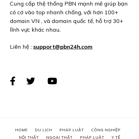
Cung cấp thệ thống PBN mạnh mẽ giúp bạn
có cơ vào top nhanh chống, với hơn 100+
domain VN , và domain quốc tế, hỗ trợ 30+
lĩnh vực khác nhau.
Liên hệ :
support@pbn24h.com
HOME
DU LỊCH
PHÁP LUẬT
CÔNG NGHIỆP
NỘI THẤT
NGOẠI THẤT
PHÁP LUẬT
Y TẾ