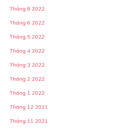
Tháng 8 2022
Tháng 6 2022
Tháng 5 2022
Tháng 4 2022
Tháng 3 2022
Tháng 2 2022
Tháng 1 2022
Tháng 12 2021
Tháng 11 2021