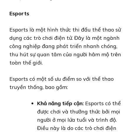
Esports
Esports là một hình thức thi đấu thể thao sử
dụng các trò chơi điện tử. Đây là một ngành
công nghiệp đang phát triển nhanh chóng,
thu hút sự quan tâm của người hâm mộ trên
toàn thế giới.
Esports có một số ưu điểm so với thể thao
truyền thống, bao gồm:
Khả năng tiếp cận:
Esports có thể
được chơi và thưởng thức bởi mọi
người ở mọi lứa tuổi và trình độ.
Điều này là do các trò chơi điện