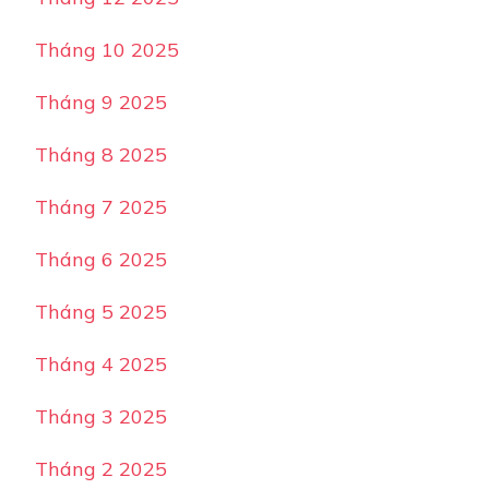
Tháng 10 2025
Tháng 9 2025
Tháng 8 2025
Tháng 7 2025
Tháng 6 2025
Tháng 5 2025
Tháng 4 2025
Tháng 3 2025
Tháng 2 2025