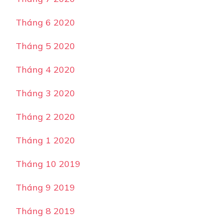
Tháng 6 2020
Tháng 5 2020
Tháng 4 2020
Tháng 3 2020
Tháng 2 2020
Tháng 1 2020
Tháng 10 2019
Tháng 9 2019
Tháng 8 2019