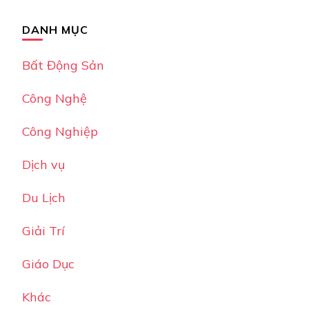
DANH MỤC
Bất Động Sản
Công Nghệ
Công Nghiệp
Dịch vụ
Du Lịch
Giải Trí
Giáo Dục
Khác