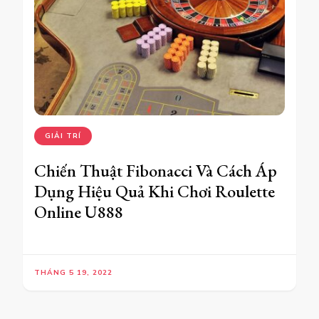
GIẢI TRÍ
Chiến Thuật Fibonacci Và Cách Áp
Dụng Hiệu Quả Khi Chơi Roulette
Online U888
THÁNG 5 19, 2022