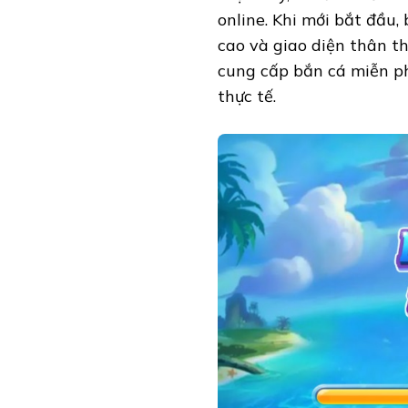
online. Khi mới bắt đầu,
cao và giao diện thân t
cung cấp bắn cá miễn phí
thực tế.