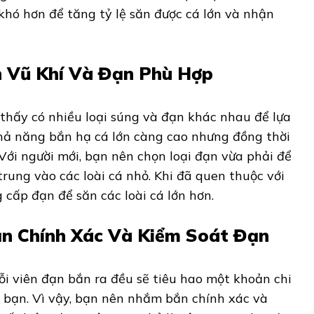
hó hơn để tăng tỷ lệ săn được cá lớn và nhận
n Vũ Khí Và Đạn Phù Hợp
 thấy có nhiều loại súng và đạn khác nhau để lựa
hả năng bắn hạ cá lớn càng cao nhưng đồng thời
 Với người mới, bạn nên chọn loại đạn vừa phải để
 trung vào các loài cá nhỏ. Khi đã quen thuộc với
g cấp đạn để săn các loài cá lớn hơn.
n Chính Xác Và Kiểm Soát Đạn
ỗi viên đạn bắn ra đều sẽ tiêu hao một khoản chi
a bạn. Vì vậy, bạn nên nhắm bắn chính xác và