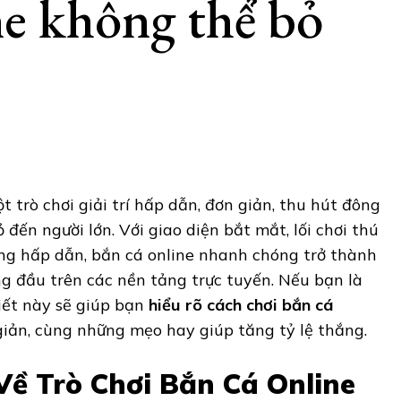
ne không thể bỏ
t trò chơi giải trí hấp dẫn, đơn giản, thu hút đông
 đến người lớn. Với giao diện bắt mắt, lối chơi thú
ng hấp dẫn, bắn cá online nhanh chóng trở thành
ng đầu trên các nền tảng trực tuyến. Nếu bạn là
viết này sẽ giúp bạn
hiểu rõ cách chơi bắn cá
giản, cùng những mẹo hay giúp tăng tỷ lệ thắng.
 Về Trò Chơi Bắn Cá Online