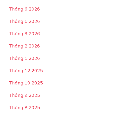
Tháng 6 2026
Tháng 5 2026
Tháng 3 2026
Tháng 2 2026
Tháng 1 2026
Tháng 12 2025
Tháng 10 2025
Tháng 9 2025
Tháng 8 2025