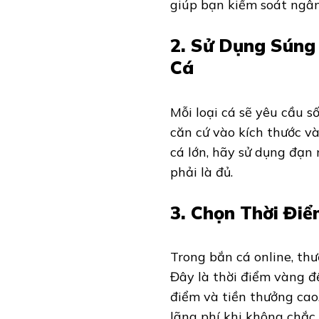
giúp bạn kiểm soát ngân
2. Sử Dụng Súng
Cá
Mỗi loại cá sẽ yêu cầu s
căn cứ vào kích thước v
cá lớn, hãy sử dụng đạn 
phải là đủ.
3. Chọn Thời Đi
Trong bắn cá online, thư
Đây là thời điểm vàng đ
điểm và tiền thưởng cao
lãng phí khi không chắc 