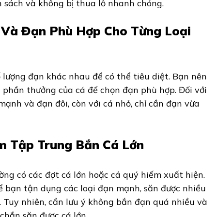
 sách và không bị thua lỗ nhanh chóng.
 Và Đạn Phù Hợp Cho Từng Loại
ố lượng đạn khác nhau để có thể tiêu diệt. Bạn nên
à phần thưởng của cá để chọn đạn phù hợp. Đối với
mạnh và đạn đôi, còn với cá nhỏ, chỉ cần đạn vừa
ểm Tập Trung Bắn Cá Lớn
ờng có các đợt cá lớn hoặc cá quý hiếm xuất hiện.
ể bạn tận dụng các loại đạn mạnh, săn được nhiều
. Tuy nhiên, cần lưu ý không bắn đạn quá nhiều và
chắn săn được cá lớn.