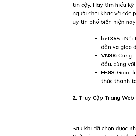
tin cậy. Hãy tìm hiểu kỹ
người chơi khác và các 
uy tín phổ biến hiện na
bet365
:
Nổi 
dẫn và giao d
VN88:
Cung cấ
đầu, cùng vớ
FB88:
Giao di
thức thanh to
2. Truy Cập Trang Web 
Sau khi đã chọn được nh