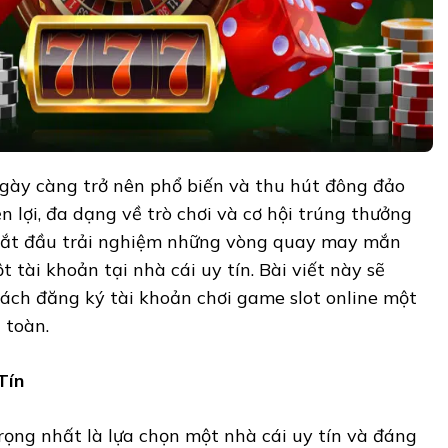
gày càng trở nên phổ biến và thu hút đông đảo
ện lợi, đa dạng về trò chơi và cơ hội trúng thưởng
 bắt đầu trải nghiệm những vòng quay may mắn
 tài khoản tại nhà cái uy tín. Bài viết này sẽ
cách đăng ký tài khoản chơi game slot online một
 toàn.
Tín
rọng nhất là lựa chọn một nhà cái uy tín và đáng