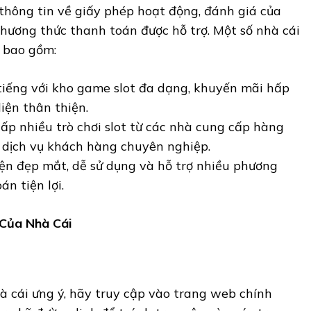
 thông tin về giấy phép hoạt động, đánh giá của
phương thức thanh toán được hỗ trợ. Một số nhà cái
y bao gồm:
tiếng với kho game slot đa dạng, khuyến mãi hấp
iện thân thiện.
p nhiều trò chơi slot từ các nhà cung cấp hàng
i dịch vụ khách hàng chuyên nghiệp.
ện đẹp mắt, dễ sử dụng và hỗ trợ nhiều phương
án tiện lợi.
Của Nhà Cái
à cái ưng ý, hãy truy cập vào trang web chính