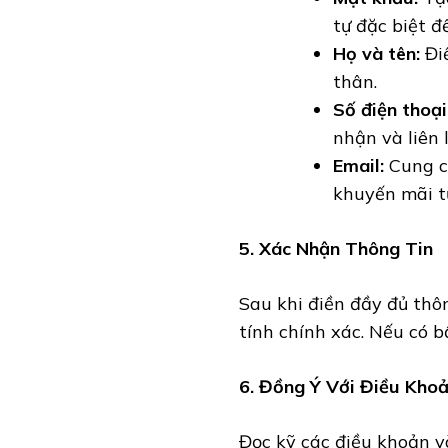
tự đặc biệt 
Họ và tên:
Điề
thân.
Số điện thoại
nhận và liên l
Email:
Cung cấ
khuyến mãi từ
5. Xác Nhận Thông Tin
Sau khi điền đầy đủ thô
tính chính xác. Nếu có bấ
6. Đồng Ý Với Điều Khoả
Đọc kỹ các điều khoản và