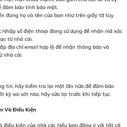
để đảm bảo tính bảo mật.
n đúng họ và tên của bạn như trên giấy tờ tùy
:
Nhập số điện thoại đang sử dụng để nhận mã xác
ạc từ nhà cái.
p địa chỉ email hợp lệ để nhận thông báo và
 nhà cái.
ng tin, hãy kiểm tra lại một lần nữa để đảm bảo
t kỳ sai sót nào, hãy sửa lại trước khi tiếp tục.
n Và Điều Kiện
 điều kiện của nhà cái. Nếu bạn đồng ý với tất cả