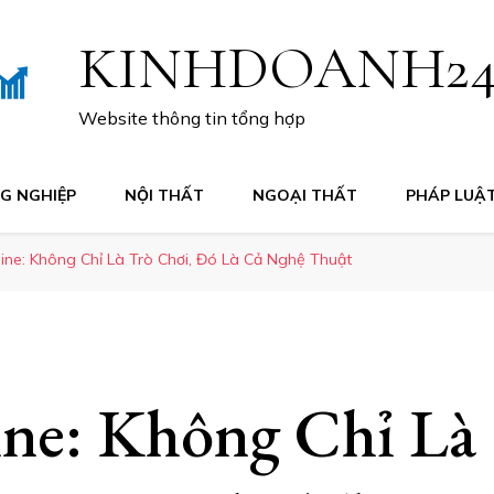
KINHDOANH2
Website thông tin tổng hợp
G NGHIỆP
NỘI THẤT
NGOẠI THẤT
PHÁP LUẬ
ine: Không Chỉ Là Trò Chơi, Đó Là Cả Nghệ Thuật
ine: Không Chỉ Là