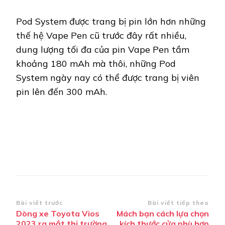
Pod System được trang bị pin lớn hơn những
thế hệ Vape Pen cũ trước đây rất nhiều,
dung lượng tối đa của pin Vape Pen tầm
khoảng 180 mAh mà thôi, những Pod
System ngày nay có thể được trang bị viên
pin lên đến 300 mAh.
Điều
Bài viết trước
Bài viết tiếp theo
Dòng xe Toyota Vios
Mách bạn cách lựa chọn
hướng
2023 ra mắt thị trường
kích thước cửa phù hợp