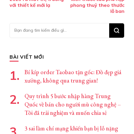
bài
với thiết kế mới lạ
phong thuỷ theo thước
lỗ ban
viết
Bạn
muốn
tìm
kiếm?
BÀI VIẾT MỚI
Bí kíp order Taobao tận gốc: Đồ đẹp giá
xưởng, không qua trung gian!
Quy trình 5 bước nhập hàng Trung
Quốc về bán cho người mù công nghệ –
Tôi đã trải nghiệm và muốn chia sẻ
3 sai lầm chí mạng khiến bạn bị lỗ nặng