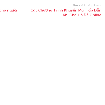
Bài viết tiếp theo
 cho người
Các Chương Trình Khuyến Mãi Hấp Dẫn
Khi Chơi Lô Đề Online