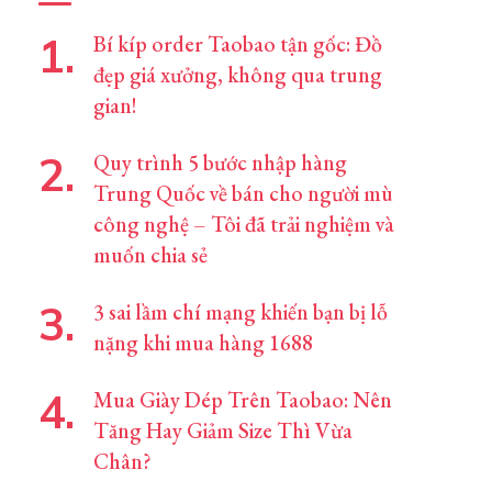
Bí kíp order Taobao tận gốc: Đồ
đẹp giá xưởng, không qua trung
gian!
Quy trình 5 bước nhập hàng
Trung Quốc về bán cho người mù
công nghệ – Tôi đã trải nghiệm và
muốn chia sẻ
3 sai lầm chí mạng khiến bạn bị lỗ
nặng khi mua hàng 1688
Mua Giày Dép Trên Taobao: Nên
Tăng Hay Giảm Size Thì Vừa
Chân?