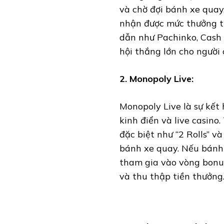
và chờ đợi bánh xe quay
nhận được mức thưởng t
dẫn như Pachinko, Cash 
hội thắng lớn cho người 
2. Monopoly Live:
Monopoly Live là sự kết
kinh điển và live casino.
đặc biệt như “2 Rolls” và
bánh xe quay. Nếu bánh x
tham gia vào vòng bonus
và thu thập tiền thưởng