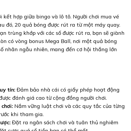
i kết hợp giữa bingo và lô tô. Người chơi mua vé
Sau đó, 20 quả bóng được rút ra từ một máy quay.
ạn trùng khớp với các số được rút ra, bạn sẽ giành
còn có vòng bonus Mega Ball, nơi một quả bóng
 số nhân ngẫu nhiên, mang đến cơ hội thắng lớn
uy tín:
Đảm bảo nhà cái có giấy phép hoạt động
được đánh giá cao từ cộng đồng người chơi.
 chơi:
Nắm vững luật chơi và các quy tắc của từng
ước khi tham gia.
cược:
Đặt ra ngân sách chơi và tuân thủ nghiêm
ặt cược quá số tiền bạn có thể mất.