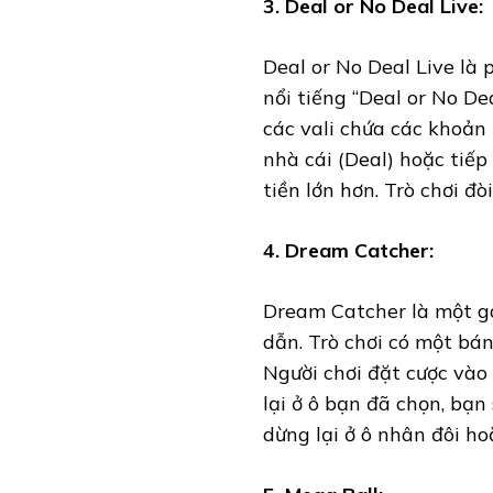
3. Deal or No Deal Live:
Deal or No Deal Live là 
nổi tiếng “Deal or No Dea
các vali chứa các khoản
nhà cái (Deal) hoặc tiếp
tiền lớn hơn. Trò chơi đ
4. Dream Catcher:
Dream Catcher là một 
dẫn. Trò chơi có một bán
Người chơi đặt cược vào
lại ở ô bạn đã chọn, bạ
dừng lại ở ô nhân đôi ho