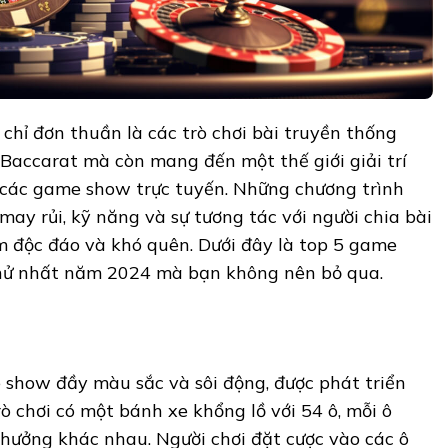
chỉ đơn thuần là các trò chơi bài truyền thống
 Baccarat mà còn mang đến một thế giới giải trí
 các game show trực tuyến. Những chương trình
may rủi, kỹ năng và sự tương tác với người chia bài
ệm độc đáo và khó quên. Dưới đây là top 5 game
thử nhất năm 2024 mà bạn không nên bỏ qua.
show đầy màu sắc và sôi động, được phát triển
ò chơi có một bánh xe khổng lồ với 54 ô, mỗi ô
hưởng khác nhau. Người chơi đặt cược vào các ô