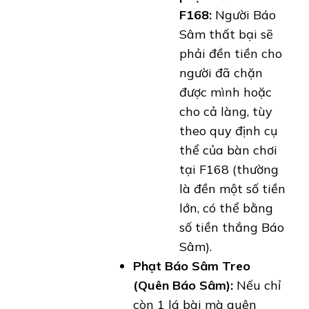
F168:
Người Báo
Sâm thất bại sẽ
phải đền tiền cho
người đã chặn
được mình hoặc
cho cả làng, tùy
theo quy định cụ
thể của bàn chơi
tại F168 (thường
là đền một số tiền
lớn, có thể bằng
số tiền thắng Báo
Sâm).
Phạt Báo Sâm Treo
(Quên Báo Sâm):
Nếu chỉ
còn 1 lá bài mà quên