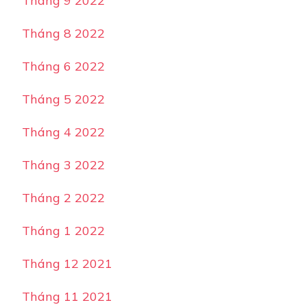
Tháng 9 2022
Tháng 8 2022
Tháng 6 2022
Tháng 5 2022
Tháng 4 2022
Tháng 3 2022
Tháng 2 2022
Tháng 1 2022
Tháng 12 2021
Tháng 11 2021