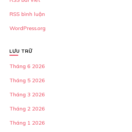
RSS bình luận
WordPress.org
LƯU TRỮ
Tháng 6 2026
Tháng 5 2026
Tháng 3 2026
Tháng 2 2026
Tháng 1 2026