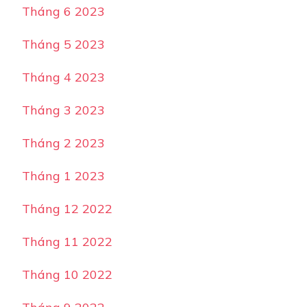
Tháng 6 2023
Tháng 5 2023
Tháng 4 2023
Tháng 3 2023
Tháng 2 2023
Tháng 1 2023
Tháng 12 2022
Tháng 11 2022
Tháng 10 2022