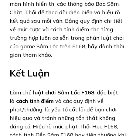
màn hình hiển thị các thông báo Báo Sâm,
Chặt, Thối để theo dõi diễn biến và hiểu rõ
kết quả sau mỗi ván. Bảng quy định chi tiết
về mức cược và cách tính điểm cho từng
trường hợp luôn có sẵn trong phần luật chơi
của game Sâm Lốc trên F168, hãy dành thời
gian tham khảo.
Kết Luận
Làm chủ
luật chơi Sâm Lốc F168
, đặc biệt
là
cách tính điểm
và các quy định về
phạt/thưởng, là yếu tố cốt lõi để bạn chơi
hiệu quả và tránh những tổn thất không
đáng có. Hiểu rõ mức phạt Thối Heo F168,
cách tính Đền Sâm F168 hay tiền thưởng khi