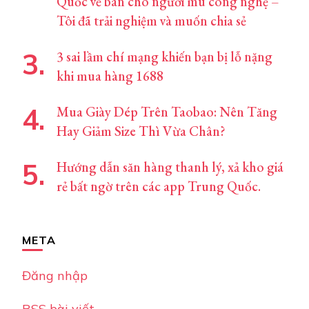
Quốc về bán cho người mù công nghệ –
Tôi đã trải nghiệm và muốn chia sẻ
3 sai lầm chí mạng khiến bạn bị lỗ nặng
khi mua hàng 1688
Mua Giày Dép Trên Taobao: Nên Tăng
Hay Giảm Size Thì Vừa Chân?
Hướng dẫn săn hàng thanh lý, xả kho giá
rẻ bất ngờ trên các app Trung Quốc.
META
Đăng nhập
RSS bài viết