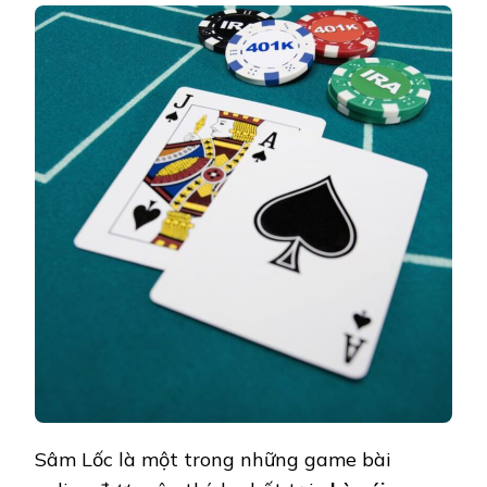
Sâm Lốc là một trong những game bài