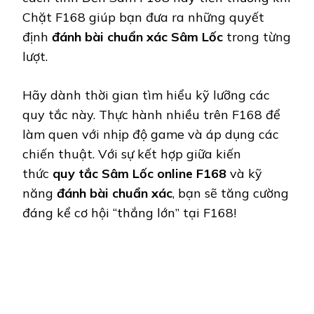
Chặt F168 giúp bạn đưa ra những quyết
định
đánh bài chuẩn xác Sâm Lốc
trong từng
lượt.
Hãy dành thời gian tìm hiểu kỹ lưỡng các
quy tắc này. Thực hành nhiều trên F168 để
làm quen với nhịp độ game và áp dụng các
chiến thuật. Với sự kết hợp giữa kiến
thức
quy tắc Sâm Lốc online F168
và kỹ
năng
đánh bài chuẩn xác
, bạn sẽ tăng cường
đáng kể cơ hội “thắng lớn” tại F168!