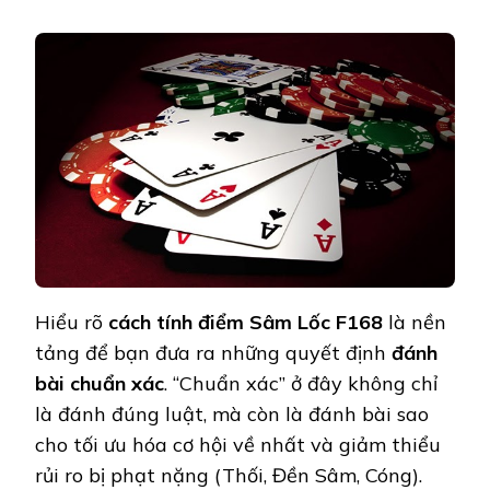
Hiểu rõ
cách tính điểm Sâm Lốc F168
là nền
tảng để bạn đưa ra những quyết định
đánh
bài chuẩn xác
. “Chuẩn xác” ở đây không chỉ
là đánh đúng luật, mà còn là đánh bài sao
cho tối ưu hóa cơ hội về nhất và giảm thiểu
rủi ro bị phạt nặng (Thối, Đền Sâm, Cóng).