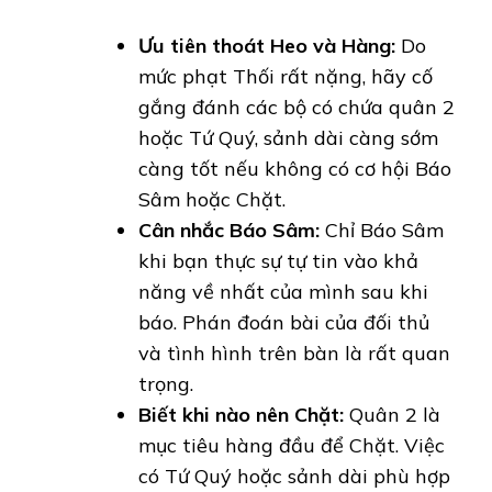
Ưu tiên thoát Heo và Hàng:
Do
mức phạt Thối rất nặng, hãy cố
gắng đánh các bộ có chứa quân 2
hoặc Tứ Quý, sảnh dài càng sớm
càng tốt nếu không có cơ hội Báo
Sâm hoặc Chặt.
Cân nhắc Báo Sâm:
Chỉ Báo Sâm
khi bạn thực sự tự tin vào khả
năng về nhất của mình sau khi
báo. Phán đoán bài của đối thủ
và tình hình trên bàn là rất quan
trọng.
Biết khi nào nên Chặt:
Quân 2 là
mục tiêu hàng đầu để Chặt. Việc
có Tứ Quý hoặc sảnh dài phù hợp