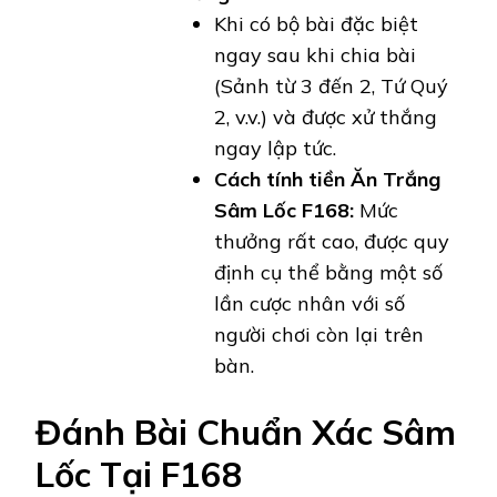
Khi có bộ bài đặc biệt
ngay sau khi chia bài
(Sảnh từ 3 đến 2, Tứ Quý
2, v.v.) và được xử thắng
ngay lập tức.
Cách tính tiền Ăn Trắng
Sâm Lốc F168:
Mức
thưởng rất cao, được quy
định cụ thể bằng một số
lần cược nhân với số
người chơi còn lại trên
bàn.
Đánh Bài Chuẩn Xác Sâm
Lốc Tại F168