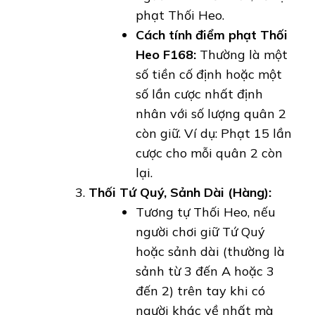
phạt Thối Heo.
Cách tính điểm phạt Thối
Heo F168:
Thường là một
số tiền cố định hoặc một
số lần cược nhất định
nhân với số lượng quân 2
còn giữ. Ví dụ: Phạt 15 lần
cược cho mỗi quân 2 còn
lại.
Thối Tứ Quý, Sảnh Dài (Hàng):
Tương tự Thối Heo, nếu
người chơi giữ Tứ Quý
hoặc sảnh dài (thường là
sảnh từ 3 đến A hoặc 3
đến 2) trên tay khi có
người khác về nhất mà