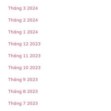
Tháng 3 2024
Tháng 2 2024
Tháng 1 2024
Tháng 12 2023
Tháng 11 2023
Tháng 10 2023
Tháng 9 2023
Tháng 8 2023
Tháng 7 2023