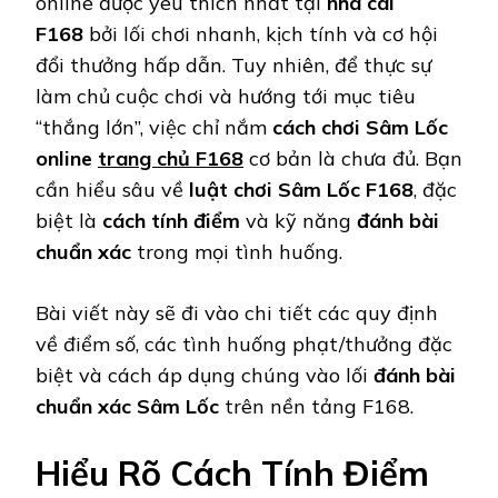
online được yêu thích nhất tại
nhà cái
F168
bởi lối chơi nhanh, kịch tính và cơ hội
đổi thưởng hấp dẫn. Tuy nhiên, để thực sự
làm chủ cuộc chơi và hướng tới mục tiêu
“thắng lớn”, việc chỉ nắm
cách chơi Sâm Lốc
online
trang chủ F168
cơ bản là chưa đủ. Bạn
cần hiểu sâu về
luật chơi Sâm Lốc F168
, đặc
biệt là
cách tính điểm
và kỹ năng
đánh bài
chuẩn xác
trong mọi tình huống.
Bài viết này sẽ đi vào chi tiết các quy định
về điểm số, các tình huống phạt/thưởng đặc
biệt và cách áp dụng chúng vào lối
đánh bài
chuẩn xác Sâm Lốc
trên nền tảng F168.
Hiểu Rõ Cách Tính Điểm