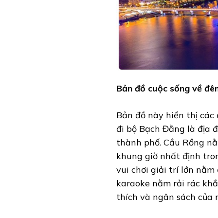
Bản đồ cuộc sống về đ
Bản đồ này hiển thị các 
đi bộ Bạch Đằng là địa đ
thành phố. Cầu Rồng nằ
khung giờ nhất định tro
vui chơi giải trí lớn nằ
karaoke nằm rải rác khắ
thích và ngân sách của 