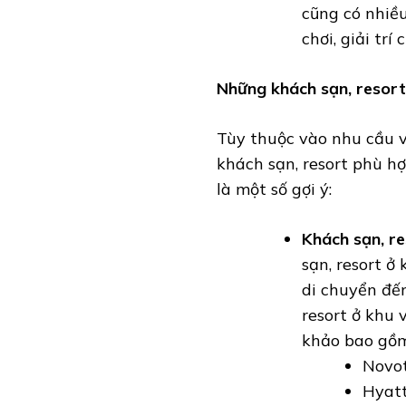
cũng có nhiề
chơi, giải trí
Những khách sạn, resort
Tùy thuộc vào nhu cầu v
khách sạn, resort phù h
là một số gợi ý:
Khách sạn, r
sạn, resort 
di chuyển đến
resort ở khu
khảo bao gồm
Novot
Hyat