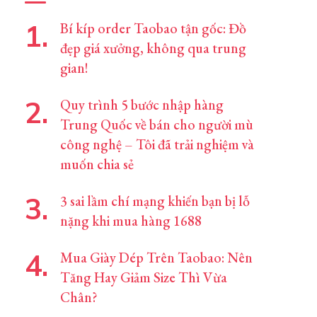
Bí kíp order Taobao tận gốc: Đồ
đẹp giá xưởng, không qua trung
gian!
Quy trình 5 bước nhập hàng
Trung Quốc về bán cho người mù
công nghệ – Tôi đã trải nghiệm và
muốn chia sẻ
3 sai lầm chí mạng khiến bạn bị lỗ
nặng khi mua hàng 1688
Mua Giày Dép Trên Taobao: Nên
Tăng Hay Giảm Size Thì Vừa
Chân?