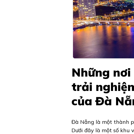
Những nơi 
trải nghiệ
của Đà Nẵ
Đà Nẵng là một thành ph
Dưới đây là một số khu 