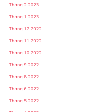
Tháng 2 2023
Tháng 1 2023
Tháng 12 2022
Tháng 11 2022
Tháng 10 2022
Tháng 9 2022
Tháng 8 2022
Tháng 6 2022
Tháng 5 2022