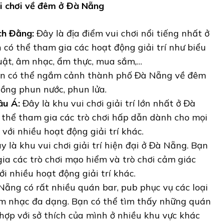
ui chơi về đêm ở Đà Nẵng
ch Đằng:
Đây là địa điểm vui chơi nổi tiếng nhất ở
có thể tham gia các hoạt động giải trí như biểu
uật, âm nhạc, ẩm thực, mua sắm,…
n có thể ngắm cảnh thành phố Đà Nẵng về đêm
ồng phun nước, phun lửa.
âu Á:
Đây là khu vui chơi giải trí lớn nhất ở Đà
 thể tham gia các trò chơi hấp dẫn dành cho mọi
 với nhiều hoạt động giải trí khác.
 là khu vui chơi giải trí hiện đại ở Đà Nẵng. Bạn
ia các trò chơi mạo hiểm và trò chơi cảm giác
i nhiều hoạt động giải trí khác.
ẵng có rất nhiều quán bar, pub phục vụ các loại
m nhạc đa dạng. Bạn có thể tìm thấy những quán
hợp với sở thích của mình ở nhiều khu vực khác