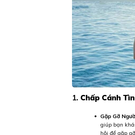
1.
Chấp Cánh Tìn
Gặp Gỡ Người
giúp bạn khá
hội để gặp gỡ