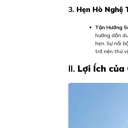
3.
Hẹn Hò Nghệ 
Tận Hưởng Sự
hướng dẫn du
hẹn. Sự nổi b
trở nên thú v
II.
Lợi Ích của