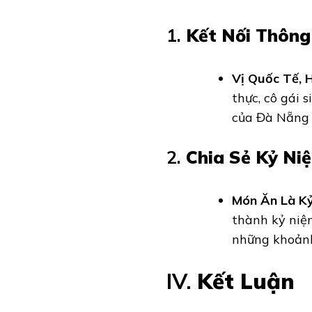
1.
Kết Nối Thông
Vị Quốc Tế, 
thực, cô gái 
của Đà Nẵng 
2.
Chia Sẻ Kỷ Ni
Món Ăn Là Kỷ
thành kỷ niệm
những khoảnh
IV.
Kết Luận