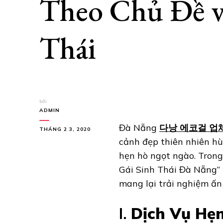
Theo Chủ Đề v
Thái
bởi
ADMIN
Đà Nẵng
다낭 에코걸 업
THÁNG 2 3, 2020
cảnh đẹp thiên nhiên hù
hẹn hò ngọt ngào. Trong 
Gái Sinh Thái Đà Nẵng” 
mang lại trải nghiệm ấn
I.
Dịch Vụ Hẹ