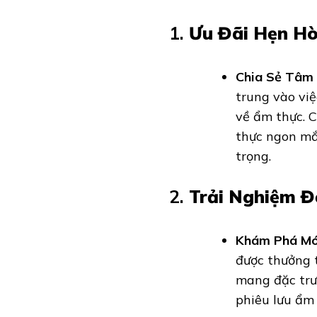
1.
Ưu Đãi Hẹn Hò
Chia Sẻ Tâm
trung vào vi
về ẩm thực. C
thực ngon mắ
trọng.
2.
Trải Nghiệm Đ
Khám Phá Mó
được thưởng 
mang đặc trư
phiêu lưu ẩm