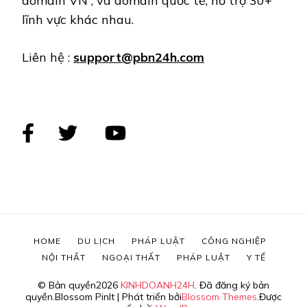
domain VN , và domain quốc tế, hỗ trợ 30+
lĩnh vực khác nhau.
Liên hệ :
support@pbn24h.com
HOME
DU LỊCH
PHÁP LUẬT
CÔNG NGHIỆP
NỘI THẤT
NGOẠI THẤT
PHÁP LUẬT
Y TẾ
© Bản quyền2026
KINHDOANH24H
. Đã đăng ký bản
quyền.
Blossom PinIt | Phát triển bởi
Blossom Themes
.Được