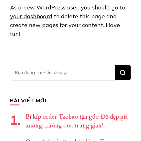
As a new WordPress user, you should go to
your dashboard
to delete this page and
create new pages for your content. Have
fun!
Bạn
muốn
tìm
kiếm?
BÀI VIẾT MỚI
Bí kíp order Taobao tận gốc: Đồ đẹp giá
xưởng, không qua trung gian!