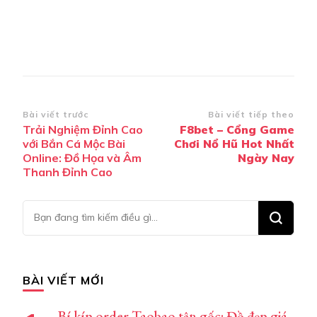
Điều
Bài viết trước
Bài viết tiếp theo
Trải Nghiệm Đỉnh Cao
F8bet – Cổng Game
hướng
với Bắn Cá Mộc Bài
Chơi Nổ Hũ Hot Nhất
bài
Online: Đồ Họa và Âm
Ngày Nay
Thanh Đỉnh Cao
viết
Bạn
muốn
tìm
kiếm?
BÀI VIẾT MỚI
Bí kíp order Taobao tận gốc: Đồ đẹp giá