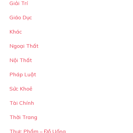
Giải Trí
Giáo Dục
Khác
Ngoại Thất
Nội Thất
Pháp Luật
Sức Khoẻ
Tài Chính
Thời Trang
Thực Phẩm – Đồ Uống