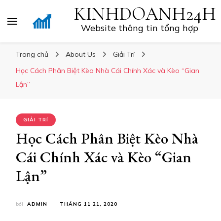
KINHDOANH24H
Website thông tin tổng hợp
Trang chủ
About Us
Giải Trí
Học Cách Phân Biệt Kèo Nhà Cái Chính Xác và Kèo “Gian
Lận”
GIẢI TRÍ
Học Cách Phân Biệt Kèo Nhà
Cái Chính Xác và Kèo “Gian
Lận”
bởi
ADMIN
THÁNG 11 21, 2020