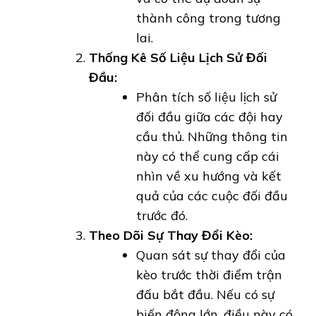
thành công trong tương
lai.
Thống Kê Số Liệu Lịch Sử Đối
Đầu:
Phân tích số liệu lịch sử
đối đầu giữa các đội hay
cầu thủ. Những thông tin
này có thể cung cấp cái
nhìn về xu hướng và kết
quả của các cuộc đối đầu
trước đó.
Theo Dõi Sự Thay Đổi Kèo:
Quan sát sự thay đổi của
kèo trước thời điểm trận
đấu bắt đầu. Nếu có sự
biến động lớn, điều này có