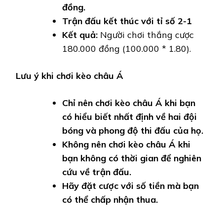
đồng.
Trận đấu kết thúc với tỉ số 2-1
Kết quả:
Người chơi thắng cược
180.000 đồng (100.000 * 1.80).
Lưu ý khi chơi kèo châu Á
Chỉ nên chơi kèo châu Á khi bạn
có hiểu biết nhất định về hai đội
bóng và phong độ thi đấu của họ.
Không nên chơi kèo châu Á khi
bạn không có thời gian để nghiên
cứu về trận đấu.
Hãy đặt cược với số tiền mà bạn
có thể chấp nhận thua.