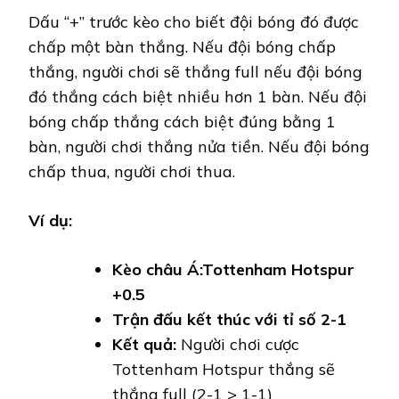
Dấu “+” trước kèo cho biết đội bóng đó được
chấp một bàn thắng. Nếu đội bóng chấp
thắng, người chơi sẽ thắng full nếu đội bóng
đó thắng cách biệt nhiều hơn 1 bàn. Nếu đội
bóng chấp thắng cách biệt đúng bằng 1
bàn, người chơi thắng nửa tiền. Nếu đội bóng
chấp thua, người chơi thua.
Ví dụ:
Kèo châu Á:
Tottenham Hotspur
+0.5
Trận đấu kết thúc với tỉ số 2-1
Kết quả:
Người chơi cược
Tottenham Hotspur thắng sẽ
thắng full (2-1 > 1-1)