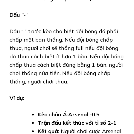
Dấu “-“
Dấu “-” trước kèo cho biết đội bóng đó phải
chấp một bàn thắng. Nếu đội bóng chấp
thua, người chơi sẽ thắng full nếu đội bóng
đó thua cách biệt ít hơn 1 bàn. Nếu đội bóng
chấp thua cách biệt đúng bằng 1 bàn, người
chơi thắng nửa tiền. Nếu đội bóng chấp
thắng, người chơi thua.
Ví dụ:
Kèo
châu Á
:Arsenal -0.5
Trận đấu kết thúc với tỉ số 2-1
Kết quả:
Người chơi cược Arsenal