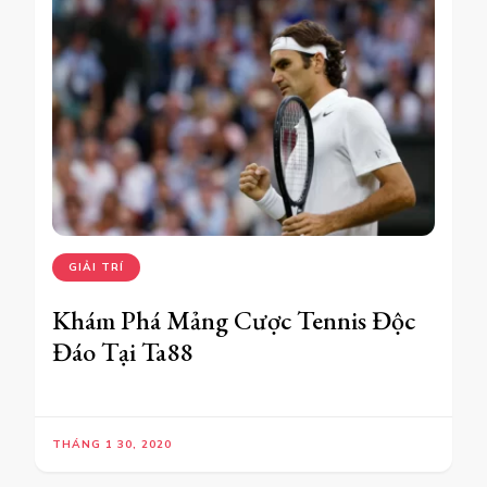
GIẢI TRÍ
Khám Phá Mảng Cược Tennis Độc
Đáo Tại Ta88
THÁNG 1 30, 2020