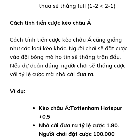
thua sẽ thắng full (1-2 < 2-1)
Cách tính tiền cược kèo châu Á
Cách tính tiền cược kèo châu Á cũng giống
như các loại kèo khác. Người chơi sẽ đặt cược
vào đội bóng mà họ tin sẽ thắng trận đấu.
Nếu dự đoán đúng, người chơi sẽ thắng cược
với tỷ lệ cược mà nhà cái đưa ra.
Ví dụ:
Kèo châu Á:
Tottenham Hotspur
+0.5
Nhà cái đưa ra tỷ lệ cược 1.80.
Người chơi đặt cược 100.000