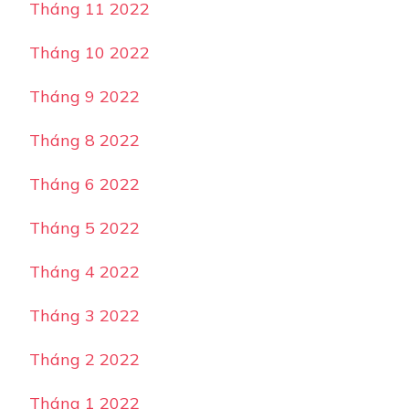
Tháng 11 2022
Tháng 10 2022
Tháng 9 2022
Tháng 8 2022
Tháng 6 2022
Tháng 5 2022
Tháng 4 2022
Tháng 3 2022
Tháng 2 2022
Tháng 1 2022