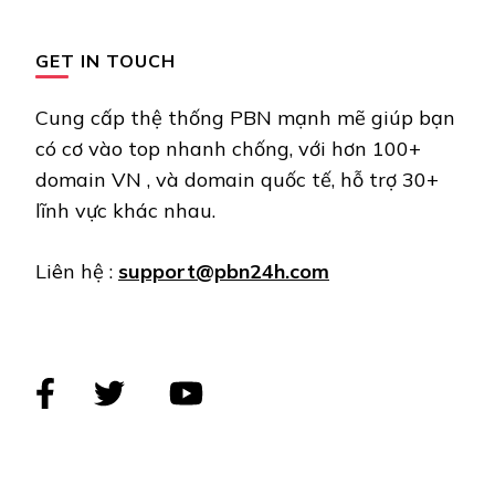
GET IN TOUCH
Cung cấp thệ thống PBN mạnh mẽ giúp bạn
có cơ vào top nhanh chống, với hơn 100+
domain VN , và domain quốc tế, hỗ trợ 30+
lĩnh vực khác nhau.
Liên hệ :
support@pbn24h.com