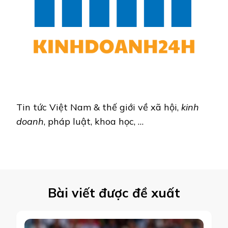
Tin tức Việt Nam & thế giới về xã hội,
kinh
doanh
, pháp luật, khoa học, …
Bài viết được đề xuất