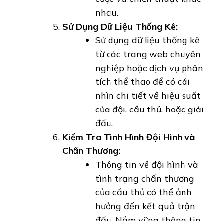
nhau.
Sử Dụng Dữ Liệu Thống Kê:
Sử dụng dữ liệu thống kê
từ các trang web chuyên
nghiệp hoặc dịch vụ phân
tích thể thao để có cái
nhìn chi tiết về hiệu suất
của đội, cầu thủ, hoặc giải
đấu.
Kiểm Tra Tình Hình Đội Hình và
Chấn Thương:
Thông tin về đội hình và
tình trạng chấn thương
của cầu thủ có thể ảnh
hưởng đến kết quả trận
đấu. Nắm vững thông tin