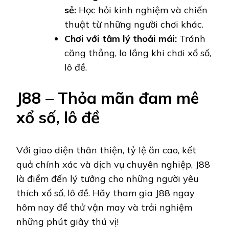
sẻ:
Học hỏi kinh nghiệm và chiến
thuật từ những người chơi khác.
Chơi với tâm lý thoải mái:
Tránh
căng thẳng, lo lắng khi chơi xổ số,
lô đề.
J88 – Thỏa mãn đam mê
xổ số, lô đề
Với giao diện thân thiện, tỷ lệ ăn cao, kết
quả chính xác và dịch vụ chuyên nghiệp, J88
là điểm đến lý tưởng cho những người yêu
thích xổ số, lô đề. Hãy tham gia J88 ngay
hôm nay để thử vận may và trải nghiệm
những phút giây thú vị!