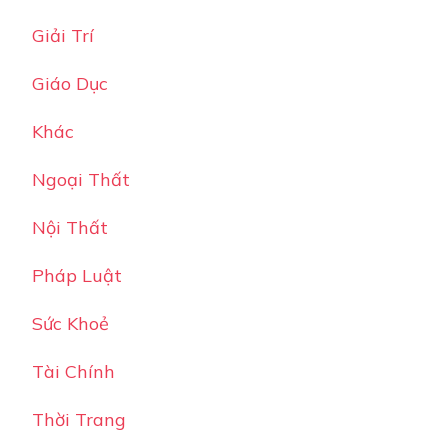
Giải Trí
Giáo Dục
Khác
Ngoại Thất
Nội Thất
Pháp Luật
Sức Khoẻ
Tài Chính
Thời Trang