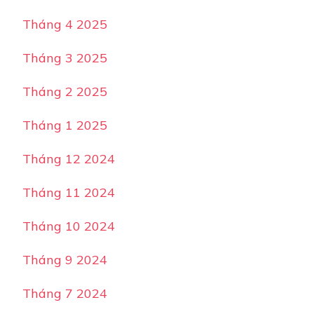
Tháng 4 2025
Tháng 3 2025
Tháng 2 2025
Tháng 1 2025
Tháng 12 2024
Tháng 11 2024
Tháng 10 2024
Tháng 9 2024
Tháng 7 2024