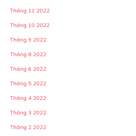
Tháng 11 2022
Tháng 10 2022
Tháng 9 2022
Tháng 8 2022
Tháng 6 2022
Tháng 5 2022
Tháng 4 2022
Tháng 3 2022
Tháng 2 2022