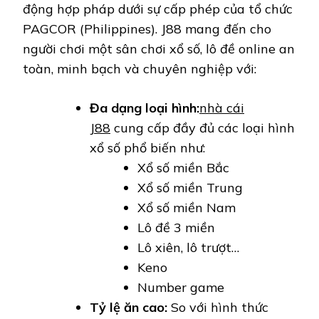
động hợp pháp dưới sự cấp phép của tổ chức
PAGCOR (Philippines). J88 mang đến cho
người chơi một sân chơi xổ số, lô đề online an
toàn, minh bạch và chuyên nghiệp với:
Đa dạng loại hình:
nhà cái
J88
cung cấp đầy đủ các loại hình
xổ số phổ biến như:
Xổ số miền Bắc
Xổ số miền Trung
Xổ số miền Nam
Lô đề 3 miền
Lô xiên, lô trượt…
Keno
Number game
Tỷ lệ ăn cao:
So với hình thức