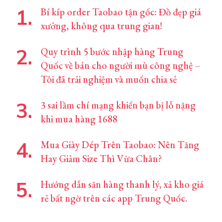
Bí kíp order Taobao tận gốc: Đồ đẹp giá
xưởng, không qua trung gian!
Quy trình 5 bước nhập hàng Trung
Quốc về bán cho người mù công nghệ –
Tôi đã trải nghiệm và muốn chia sẻ
3 sai lầm chí mạng khiến bạn bị lỗ nặng
khi mua hàng 1688
Mua Giày Dép Trên Taobao: Nên Tăng
Hay Giảm Size Thì Vừa Chân?
Hướng dẫn săn hàng thanh lý, xả kho giá
rẻ bất ngờ trên các app Trung Quốc.