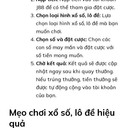
J88 để có thể tham gia đặt cược.
Chọn loại hình xổ số, lô đề:
Lựa
chọn loại hình xổ số, lô đề mà bạn
muốn chơi.
Chọn số và đặt cược:
Chọn các
con số may mắn và đặt cược với
số tiền mong muốn.
Chờ kết quả:
Kết quả sẽ được cập
nhật ngay sau khi quay thưởng.
Nếu trúng thưởng, tiền thưởng sẽ
được tự động cộng vào tài khoản
của bạn.
Mẹo chơi xổ số, lô đề hiệu
quả