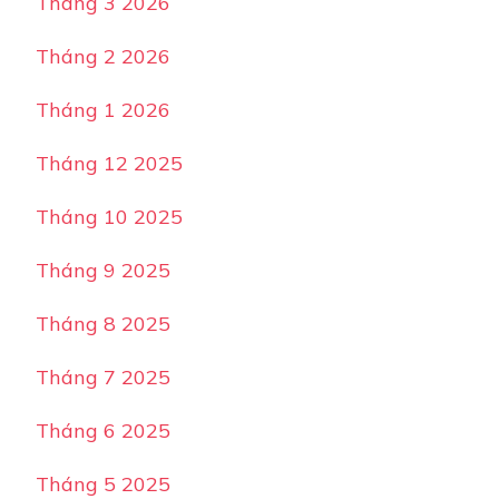
Tháng 3 2026
Tháng 2 2026
Tháng 1 2026
Tháng 12 2025
Tháng 10 2025
Tháng 9 2025
Tháng 8 2025
Tháng 7 2025
Tháng 6 2025
Tháng 5 2025