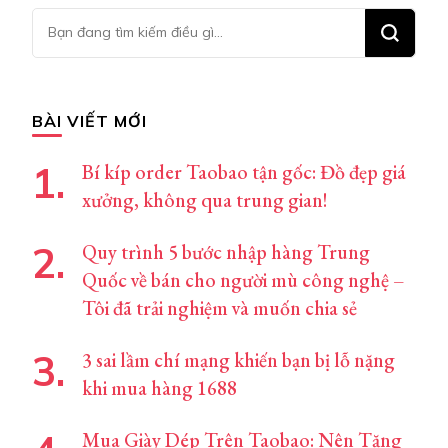
Bạn
muốn
tìm
kiếm?
BÀI VIẾT MỚI
Bí kíp order Taobao tận gốc: Đồ đẹp giá
xưởng, không qua trung gian!
Quy trình 5 bước nhập hàng Trung
Quốc về bán cho người mù công nghệ –
Tôi đã trải nghiệm và muốn chia sẻ
3 sai lầm chí mạng khiến bạn bị lỗ nặng
khi mua hàng 1688
Mua Giày Dép Trên Taobao: Nên Tăng