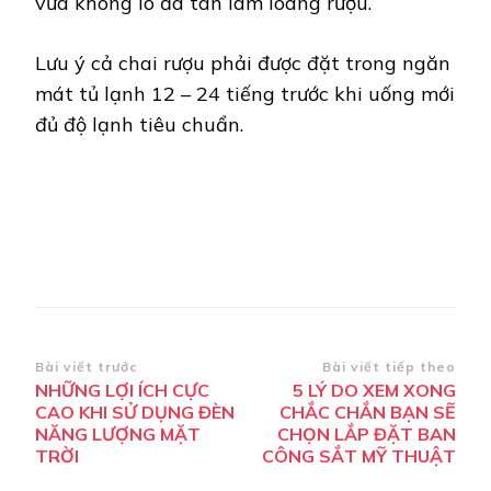
vừa không lo đá tan làm loãng rượu.
Lưu ý cả chai rượu phải được đặt trong ngăn
mát tủ lạnh 12 – 24 tiếng trước khi uống mới
đủ độ lạnh tiêu chuẩn.
Điều
Bài viết trước
Bài viết tiếp theo
NHỮNG LỢI ÍCH CỰC
5 LÝ DO XEM XONG
hướng
CAO KHI SỬ DỤNG ĐÈN
CHẮC CHẮN BẠN SẼ
bài
NĂNG LƯỢNG MẶT
CHỌN LẮP ĐẶT BAN
TRỜI
CÔNG SẮT MỸ THUẬT
viết