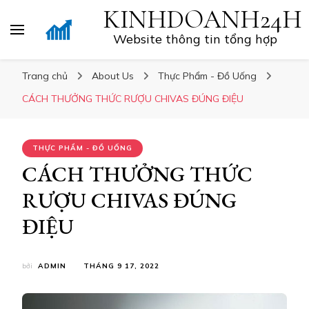
KINHDOANH24H
Website thông tin tổng hợp
Trang chủ
About Us
Thực Phẩm - Đồ Uống
CÁCH THƯỞNG THỨC RƯỢU CHIVAS ĐÚNG ĐIỆU
THỰC PHẨM - ĐỒ UỐNG
CÁCH THƯỞNG THỨC
RƯỢU CHIVAS ĐÚNG
ĐIỆU
bởi
ADMIN
THÁNG 9 17, 2022