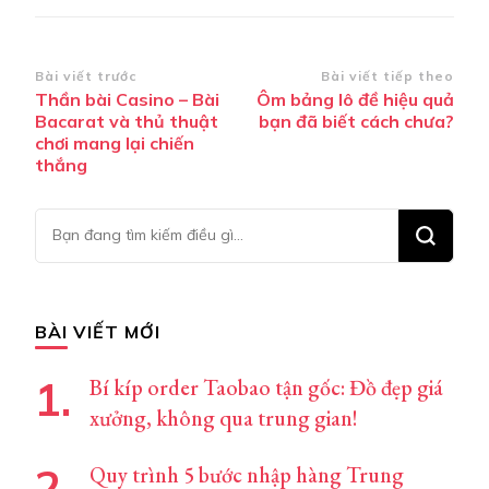
Điều
Bài viết trước
Bài viết tiếp theo
Thần bài Casino – Bài
Ôm bảng lô đề hiệu quả
hướng
Bacarat và thủ thuật
bạn đã biết cách chưa?
bài
chơi mang lại chiến
thắng
viết
Bạn
muốn
tìm
kiếm?
BÀI VIẾT MỚI
Bí kíp order Taobao tận gốc: Đồ đẹp giá
xưởng, không qua trung gian!
Quy trình 5 bước nhập hàng Trung