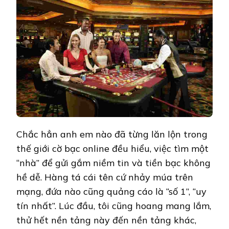
Chắc hẳn anh em nào đã từng lăn lộn trong
thế giới cờ bạc online đều hiểu, việc tìm một
“nhà” để gửi gắm niềm tin và tiền bạc không
hề dễ. Hàng tá cái tên cứ nhảy múa trên
mạng, đứa nào cũng quảng cáo là “số 1”, “uy
tín nhất”. Lúc đầu, tôi cũng hoang mang lắm,
thử hết nền tảng này đến nền tảng khác,