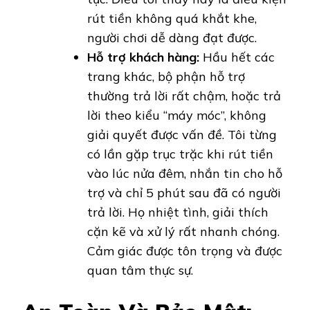
rút tiền không quá khắt khe,
người chơi dễ dàng đạt được.
Hỗ trợ khách hàng:
Hầu hết các
trang khác, bộ phận hỗ trợ
thường trả lời rất chậm, hoặc trả
lời theo kiểu “máy móc”, không
giải quyết được vấn đề. Tôi từng
có lần gặp trục trặc khi rút tiền
vào lúc nửa đêm, nhắn tin cho hỗ
trợ và chỉ 5 phút sau đã có người
trả lời. Họ nhiệt tình, giải thích
cặn kẽ và xử lý rất nhanh chóng.
Cảm giác được tôn trọng và được
quan tâm thực sự.