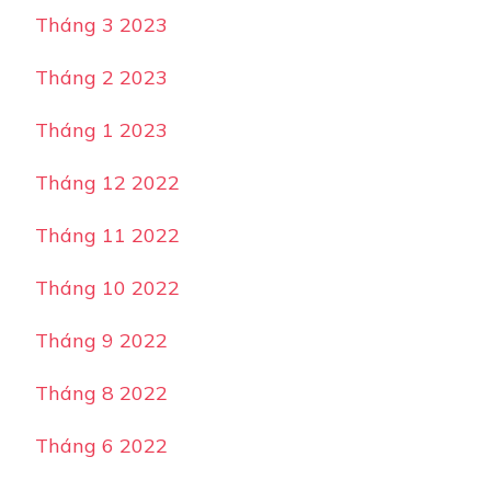
Tháng 3 2023
Tháng 2 2023
Tháng 1 2023
Tháng 12 2022
Tháng 11 2022
Tháng 10 2022
Tháng 9 2022
Tháng 8 2022
Tháng 6 2022