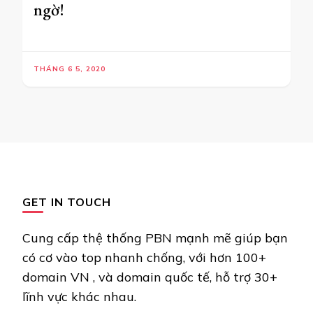
ngờ!
THÁNG 6 5, 2020
GET IN TOUCH
Cung cấp thệ thống PBN mạnh mẽ giúp bạn
có cơ vào top nhanh chống, với hơn 100+
domain VN , và domain quốc tế, hỗ trợ 30+
lĩnh vực khác nhau.