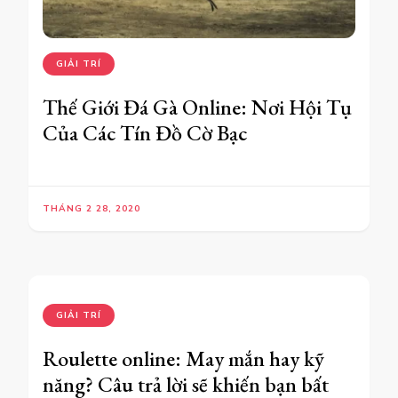
GIẢI TRÍ
Thế Giới Đá Gà Online: Nơi Hội Tụ
Của Các Tín Đồ Cờ Bạc
THÁNG 2 28, 2020
GIẢI TRÍ
Roulette online: May mắn hay kỹ
năng? Câu trả lời sẽ khiến bạn bất