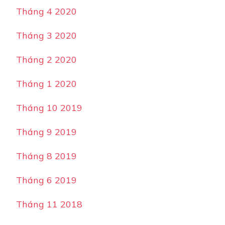
Tháng 4 2020
Tháng 3 2020
Tháng 2 2020
Tháng 1 2020
Tháng 10 2019
Tháng 9 2019
Tháng 8 2019
Tháng 6 2019
Tháng 11 2018