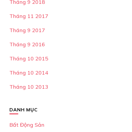
Tháng 9 2018
Tháng 11 2017
Tháng 9 2017
Tháng 9 2016
Tháng 10 2015
Tháng 10 2014
Tháng 10 2013
DANH MỤC
Bất Động Sản