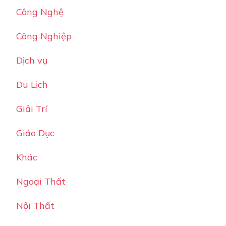
Công Nghệ
Công Nghiệp
Dịch vụ
Du Lịch
Giải Trí
Giáo Dục
Khác
Ngoại Thất
Nội Thất