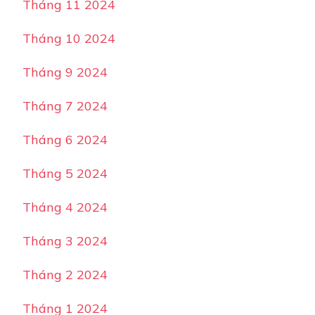
Tháng 11 2024
Tháng 10 2024
Tháng 9 2024
Tháng 7 2024
Tháng 6 2024
Tháng 5 2024
Tháng 4 2024
Tháng 3 2024
Tháng 2 2024
Tháng 1 2024