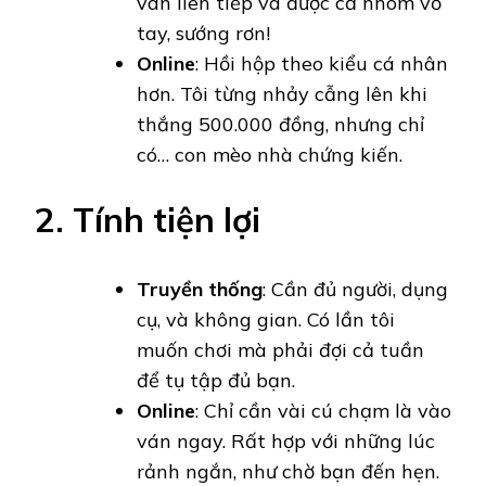
ván liên tiếp và được cả nhóm vỗ
tay, sướng rơn!
Online
: Hồi hộp theo kiểu cá nhân
hơn. Tôi từng nhảy cẫng lên khi
thắng 500.000 đồng, nhưng chỉ
có… con mèo nhà chứng kiến.
2. Tính tiện lợi
Truyền thống
: Cần đủ người, dụng
cụ, và không gian. Có lần tôi
muốn chơi mà phải đợi cả tuần
để tụ tập đủ bạn.
Online
: Chỉ cần vài cú chạm là vào
ván ngay. Rất hợp với những lúc
rảnh ngắn, như chờ bạn đến hẹn.