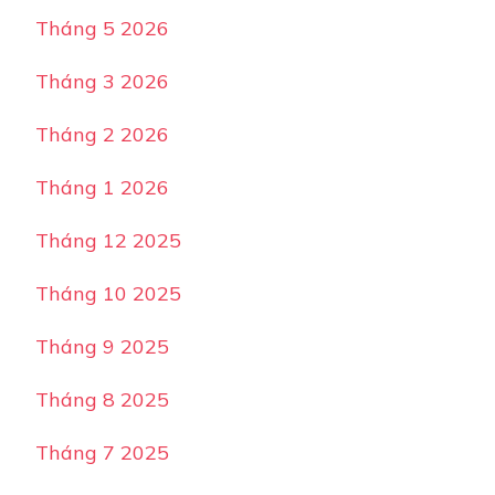
Tháng 5 2026
Tháng 3 2026
Tháng 2 2026
Tháng 1 2026
Tháng 12 2025
Tháng 10 2025
Tháng 9 2025
Tháng 8 2025
Tháng 7 2025