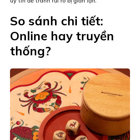
uy tín để tránh rủi ro bị gian lận.
So sánh chi tiết:
Online hay truyền
thống?