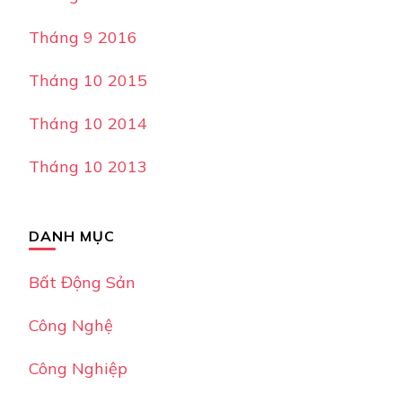
Tháng 9 2016
Tháng 10 2015
Tháng 10 2014
Tháng 10 2013
DANH MỤC
Bất Động Sản
Công Nghệ
Công Nghiệp