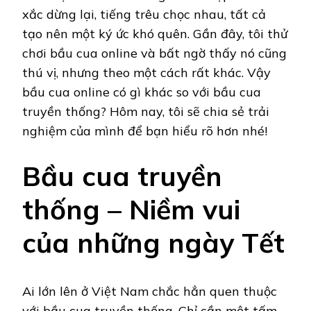
xắc dừng lại, tiếng trêu chọc nhau, tất cả
tạo nên một ký ức khó quên. Gần đây, tôi thử
chơi bầu cua online và bất ngờ thấy nó cũng
thú vị, nhưng theo một cách rất khác. Vậy
bầu cua online có gì khác so với bầu cua
truyền thống? Hôm nay, tôi sẽ chia sẻ trải
nghiệm của mình để bạn hiểu rõ hơn nhé!
Bầu cua truyền
thống – Niềm vui
của những ngày Tết
Ai lớn lên ở Việt Nam chắc hẳn quen thuộc
với bầu cua truyền thống. Chỉ cần một tấm