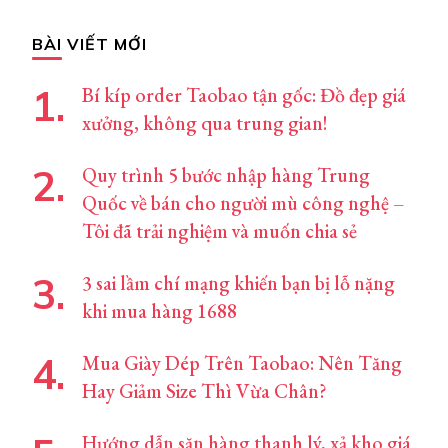
tìm
kiếm?
BÀI VIẾT MỚI
Bí kíp order Taobao tận gốc: Đồ đẹp giá
xưởng, không qua trung gian!
Quy trình 5 bước nhập hàng Trung
Quốc về bán cho người mù công nghệ –
Tôi đã trải nghiệm và muốn chia sẻ
3 sai lầm chí mạng khiến bạn bị lỗ nặng
khi mua hàng 1688
Mua Giày Dép Trên Taobao: Nên Tăng
Hay Giảm Size Thì Vừa Chân?
Hướng dẫn săn hàng thanh lý, xả kho giá