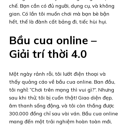
chế. Bạn cần có đủ người, dụng cụ, và không
gian. Có lần tôi muốn chơi mà bạn bè bận
hết, thế là đành cất bảng đi, tiếc hùi hụi.
Bầu cua online –
Giải trí thời 4.0
Một ngày rảnh rỗi, tôi lướt điện thoại và
thấy quảng cáo về bầu cua online. Ban đầu,
tôi nghĩ: “Chơi trên mạng thì vui gì?”. Nhưng
sau khi thử, tôi bị cuốn thật! Giao diện đẹp,
âm thanh sống động, và tôi còn thắng được
300.000 đồng chỉ sau vài ván. Bầu cua online
mang đến một trải nghiệm hoàn toàn mới,