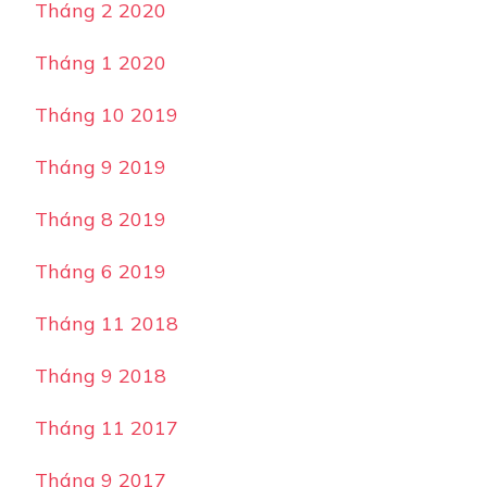
Tháng 2 2020
Tháng 1 2020
Tháng 10 2019
Tháng 9 2019
Tháng 8 2019
Tháng 6 2019
Tháng 11 2018
Tháng 9 2018
Tháng 11 2017
Tháng 9 2017