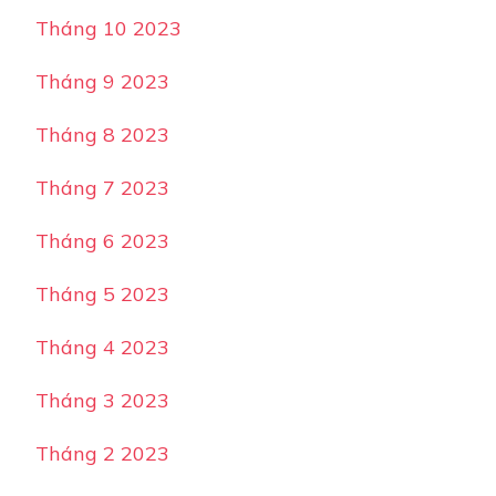
Tháng 10 2023
Tháng 9 2023
Tháng 8 2023
Tháng 7 2023
Tháng 6 2023
Tháng 5 2023
Tháng 4 2023
Tháng 3 2023
Tháng 2 2023