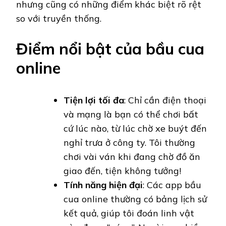
nhưng cũng có những điểm khác biệt rõ rệt
so với truyền thống.
Điểm nổi bật của bầu cua
online
Tiện lợi tối đa
: Chỉ cần điện thoại
và mạng là bạn có thể chơi bất
cứ lúc nào, từ lúc chờ xe buýt đến
nghỉ trưa ở công ty. Tôi thường
chơi vài ván khi đang chờ đồ ăn
giao đến, tiện không tưởng!
Tính năng hiện đại
: Các app bầu
cua online thường có bảng lịch sử
kết quả, giúp tôi đoán linh vật