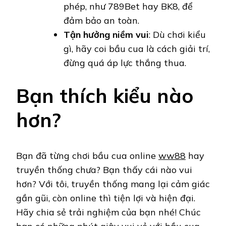
phép, như 789Bet hay BK8, để
đảm bảo an toàn.
Tận hưởng niềm vui
: Dù chơi kiểu
gì, hãy coi bầu cua là cách giải trí,
đừng quá áp lực thắng thua.
Bạn thích kiểu nào
hơn?
Bạn đã từng chơi bầu cua online
ww88
hay
truyền thống chưa? Bạn thấy cái nào vui
hơn? Với tôi, truyền thống mang lại cảm giác
gần gũi, còn online thì tiện lợi và hiện đại.
Hãy chia sẻ trải nghiệm của bạn nhé! Chúc