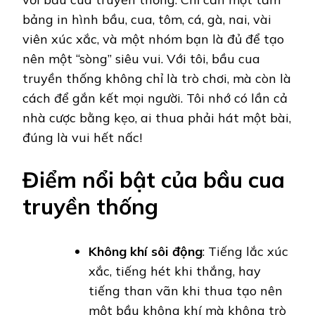
bảng in hình bầu, cua, tôm, cá, gà, nai, vài
viên xúc xắc, và một nhóm bạn là đủ để tạo
nên một “sòng” siêu vui. Với tôi, bầu cua
truyền thống không chỉ là trò chơi, mà còn là
cách để gắn kết mọi người. Tôi nhớ có lần cả
nhà cược bằng kẹo, ai thua phải hát một bài,
đúng là vui hết nấc!
Điểm nổi bật của bầu cua
truyền thống
Không khí sôi động
: Tiếng lắc xúc
xắc, tiếng hét khi thắng, hay
tiếng than vãn khi thua tạo nên
một bầu không khí mà không trò