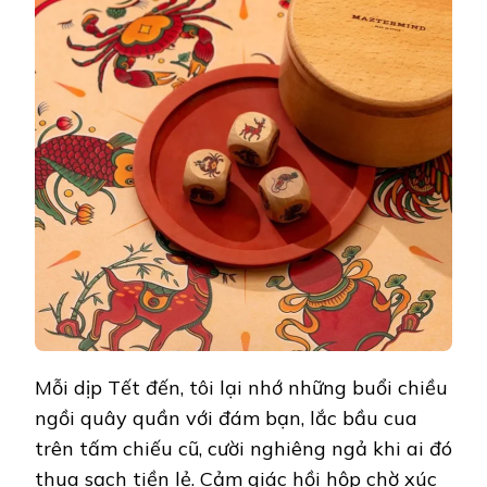
Mỗi dịp Tết đến, tôi lại nhớ những buổi chiều
ngồi quây quần với đám bạn, lắc bầu cua
trên tấm chiếu cũ, cười nghiêng ngả khi ai đó
thua sạch tiền lẻ. Cảm giác hồi hộp chờ xúc