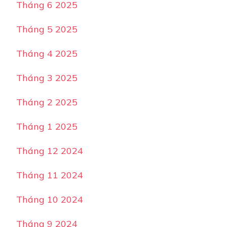
Tháng 6 2025
Tháng 5 2025
Tháng 4 2025
Tháng 3 2025
Tháng 2 2025
Tháng 1 2025
Tháng 12 2024
Tháng 11 2024
Tháng 10 2024
Tháng 9 2024