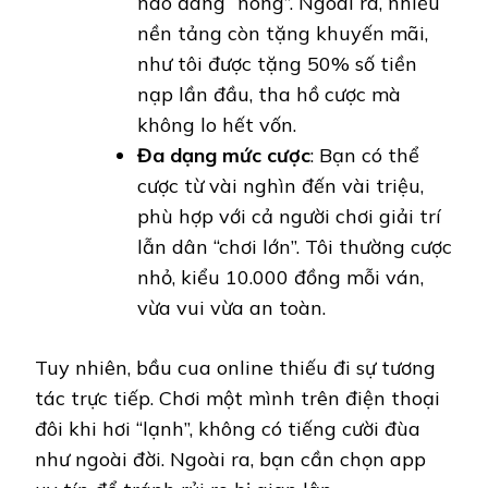
nào đang “nóng”. Ngoài ra, nhiều
nền tảng còn tặng khuyến mãi,
như tôi được tặng 50% số tiền
nạp lần đầu, tha hồ cược mà
không lo hết vốn.
Đa dạng mức cược
: Bạn có thể
cược từ vài nghìn đến vài triệu,
phù hợp với cả người chơi giải trí
lẫn dân “chơi lớn”. Tôi thường cược
nhỏ, kiểu 10.000 đồng mỗi ván,
vừa vui vừa an toàn.
Tuy nhiên, bầu cua online thiếu đi sự tương
tác trực tiếp. Chơi một mình trên điện thoại
đôi khi hơi “lạnh”, không có tiếng cười đùa
như ngoài đời. Ngoài ra, bạn cần chọn app