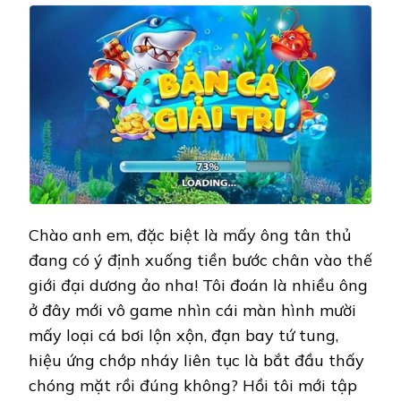
Chào anh em, đặc biệt là mấy ông tân thủ
đang có ý định xuống tiền bước chân vào thế
giới đại dương ảo nha! Tôi đoán là nhiều ông
ở đây mới vô game nhìn cái màn hình mười
mấy loại cá bơi lộn xộn, đạn bay tứ tung,
hiệu ứng chớp nháy liên tục là bắt đầu thấy
chóng mặt rồi đúng không? Hồi tôi mới tập