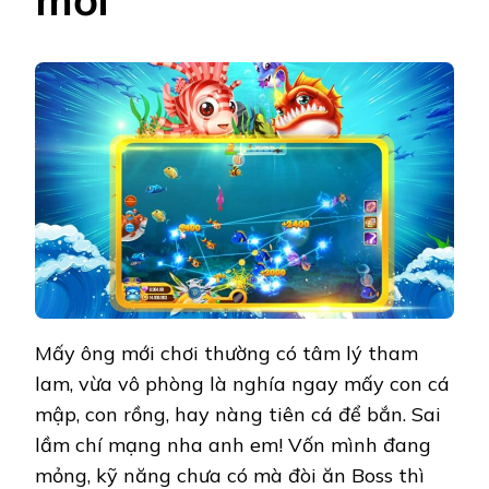
Mấy ông mới chơi thường có tâm lý tham
lam, vừa vô phòng là nghía ngay mấy con cá
mập, con rồng, hay nàng tiên cá để bắn. Sai
lầm chí mạng nha anh em! Vốn mình đang
mỏng, kỹ năng chưa có mà đòi ăn Boss thì