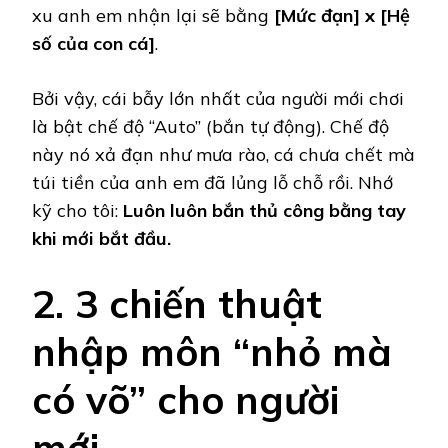
xu anh em nhận lại sẽ bằng
[Mức đạn] x [Hệ
số của con cá]
.
Bởi vậy, cái bẫy lớn nhất của người mới chơi
là bật chế độ “Auto” (bắn tự động). Chế độ
này nó xả đạn như mưa rào, cá chưa chết mà
túi tiền của anh em đã lủng lỗ chỗ rồi. Nhớ
kỹ cho tôi:
Luôn luôn bắn thủ công bằng tay
khi mới bắt đầu.
2. 3 chiến thuật
nhập môn “nhỏ mà
có võ” cho người
mới