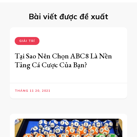
Bài viết được đề xuất
GIẢI TRÍ
Tại Sao Nên Chọn ABC8 Là Nền
Tảng Cá Cược Của Bạn?
THÁNG 11 20, 2021