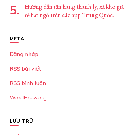
Hướng dẫn săn hàng thanh lý, xả kho giá
rẻ bất ngờ trên các app Trung Quốc.
META
Đăng nhập
RSS bài viết
RSS bình luận
WordPress.org
LƯU TRỮ