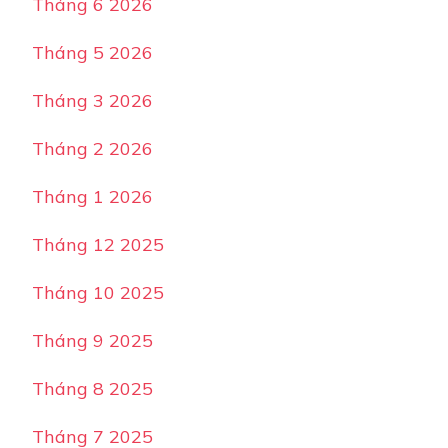
Tháng 6 2026
Tháng 5 2026
Tháng 3 2026
Tháng 2 2026
Tháng 1 2026
Tháng 12 2025
Tháng 10 2025
Tháng 9 2025
Tháng 8 2025
Tháng 7 2025