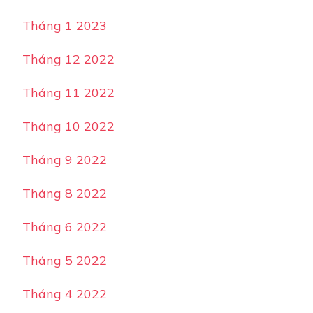
Tháng 1 2023
Tháng 12 2022
Tháng 11 2022
Tháng 10 2022
Tháng 9 2022
Tháng 8 2022
Tháng 6 2022
Tháng 5 2022
Tháng 4 2022