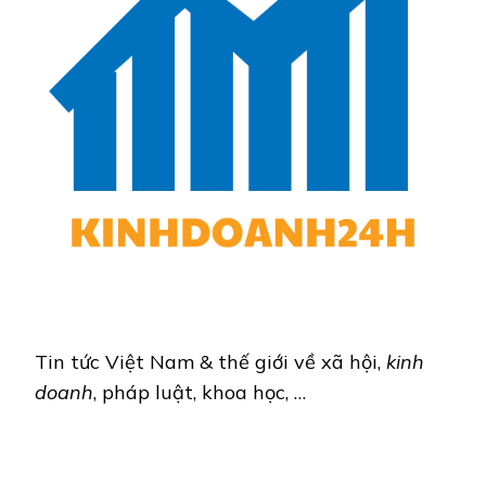
Tin tức Việt Nam & thế giới về xã hội,
kinh
doanh
, pháp luật, khoa học, …