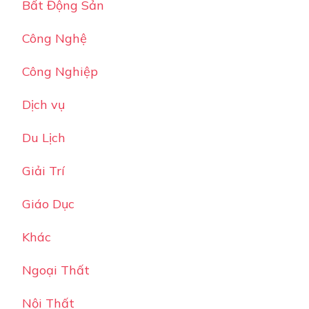
Bất Động Sản
Công Nghệ
Công Nghiệp
Dịch vụ
Du Lịch
Giải Trí
Giáo Dục
Khác
Ngoại Thất
Nội Thất