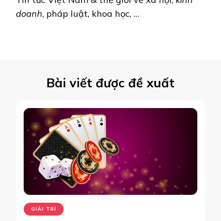
doanh
, pháp luật, khoa học, …
Bài viết được đề xuất
GIẢI TRÍ