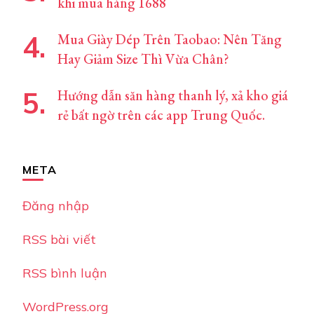
khi mua hàng 1688
Mua Giày Dép Trên Taobao: Nên Tăng
Hay Giảm Size Thì Vừa Chân?
Hướng dẫn săn hàng thanh lý, xả kho giá
rẻ bất ngờ trên các app Trung Quốc.
META
Đăng nhập
RSS bài viết
RSS bình luận
WordPress.org