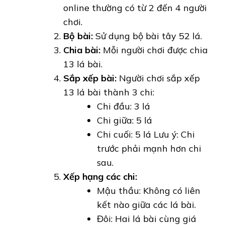
online thường có từ 2 đến 4 người
chơi.
Bộ bài:
Sử dụng bộ bài tây 52 lá.
Chia bài:
Mỗi người chơi được chia
13 lá bài.
Sắp xếp bài:
Người chơi sắp xếp
13 lá bài thành 3 chi:
Chi đầu: 3 lá
Chi giữa: 5 lá
Chi cuối: 5 lá Lưu ý: Chi
trước phải mạnh hơn chi
sau.
Xếp hạng các chi:
Mậu thầu: Không có liên
kết nào giữa các lá bài.
Đôi: Hai lá bài cùng giá