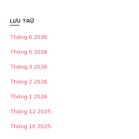
LƯU TRỮ
Tháng 6 2026
Tháng 5 2026
Tháng 3 2026
Tháng 2 2026
Tháng 1 2026
Tháng 12 2025
Tháng 10 2025