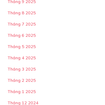
Tháng 9 2025
Tháng 8 2025
Tháng 7 2025
Tháng 6 2025
Tháng 5 2025
Tháng 4 2025
Tháng 3 2025
Tháng 2 2025
Tháng 1 2025
Tháng 12 2024