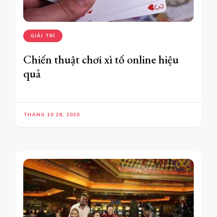
GIẢI TRÍ
Chiến thuật chơi xì tố online hiệu
quả
THÁNG 10 28, 2020