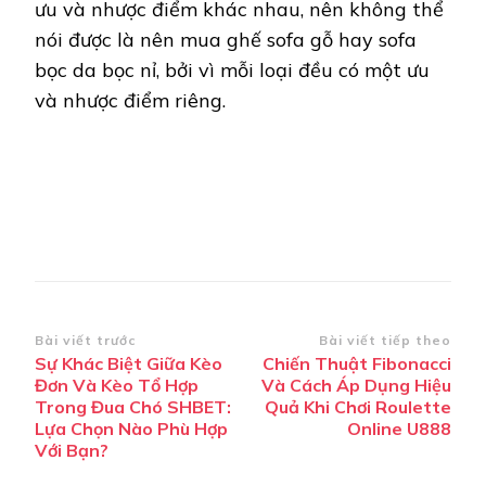
ưu và nhược điểm khác nhau, nên không thể
nói được là nên mua ghế sofa gỗ hay sofa
bọc da bọc nỉ, bởi vì mỗi loại đều có một ưu
và nhược điểm riêng.
Điều
Bài viết trước
Bài viết tiếp theo
Sự Khác Biệt Giữa Kèo
Chiến Thuật Fibonacci
hướng
Đơn Và Kèo Tổ Hợp
Và Cách Áp Dụng Hiệu
bài
Trong Đua Chó SHBET:
Quả Khi Chơi Roulette
Lựa Chọn Nào Phù Hợp
Online U888
viết
Với Bạn?