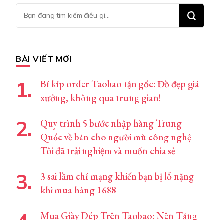
Bạn
muốn
tìm
kiếm?
BÀI VIẾT MỚI
Bí kíp order Taobao tận gốc: Đồ đẹp giá
xưởng, không qua trung gian!
Quy trình 5 bước nhập hàng Trung
Quốc về bán cho người mù công nghệ –
Tôi đã trải nghiệm và muốn chia sẻ
3 sai lầm chí mạng khiến bạn bị lỗ nặng
khi mua hàng 1688
Mua Giày Dép Trên Taobao: Nên Tăng