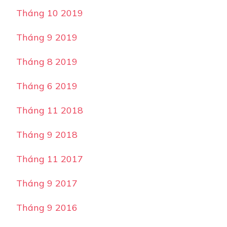
Tháng 10 2019
Tháng 9 2019
Tháng 8 2019
Tháng 6 2019
Tháng 11 2018
Tháng 9 2018
Tháng 11 2017
Tháng 9 2017
Tháng 9 2016