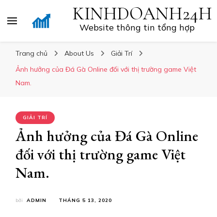
KINHDOANH24H
Website thông tin tổng hợp
Trang chủ
About Us
Giải Trí
Ảnh hưởng của Đá Gà Online đối với thị trường game Việt
Nam.
GIẢI TRÍ
Ảnh hưởng của Đá Gà Online
đối với thị trường game Việt
Nam.
bởi
ADMIN
THÁNG 5 13, 2020