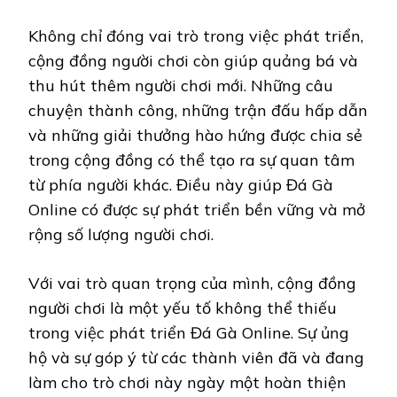
Không chỉ đóng vai trò trong việc phát triển,
cộng đồng người chơi còn giúp quảng bá và
thu hút thêm người chơi mới. Những câu
chuyện thành công, những trận đấu hấp dẫn
và những giải thưởng hào hứng được chia sẻ
trong cộng đồng có thể tạo ra sự quan tâm
từ phía người khác. Điều này giúp Đá Gà
Online có được sự phát triển bền vững và mở
rộng số lượng người chơi.
Với vai trò quan trọng của mình, cộng đồng
người chơi là một yếu tố không thể thiếu
trong việc phát triển Đá Gà Online. Sự ủng
hộ và sự góp ý từ các thành viên đã và đang
làm cho trò chơi này ngày một hoàn thiện