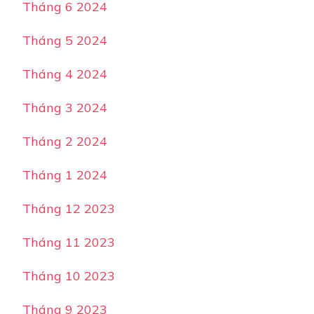
Tháng 6 2024
Tháng 5 2024
Tháng 4 2024
Tháng 3 2024
Tháng 2 2024
Tháng 1 2024
Tháng 12 2023
Tháng 11 2023
Tháng 10 2023
Tháng 9 2023