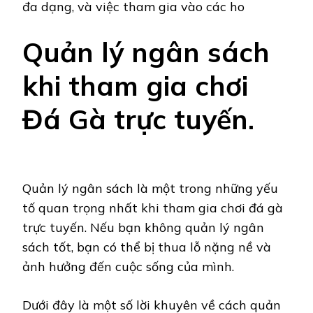
đa dạng, và việc tham gia vào các ho
Quản lý ngân sách
khi tham gia chơi
Đá Gà trực tuyến.
Quản lý ngân sách là một trong những yếu
tố quan trọng nhất khi tham gia chơi đá gà
trực tuyến. Nếu bạn không quản lý ngân
sách tốt, bạn có thể bị thua lỗ nặng nề và
ảnh hưởng đến cuộc sống của mình.
Dưới đây là một số lời khuyên về cách quản