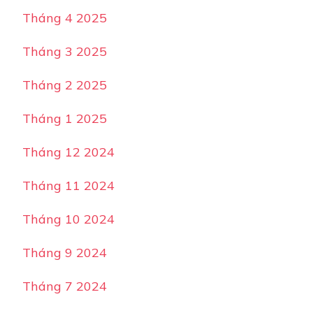
Tháng 4 2025
Tháng 3 2025
Tháng 2 2025
Tháng 1 2025
Tháng 12 2024
Tháng 11 2024
Tháng 10 2024
Tháng 9 2024
Tháng 7 2024