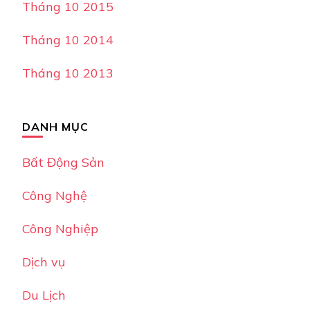
Tháng 10 2015
Tháng 10 2014
Tháng 10 2013
DANH MỤC
Bất Động Sản
Công Nghệ
Công Nghiệp
Dịch vụ
Du Lịch