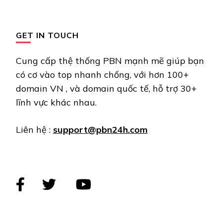
GET IN TOUCH
Cung cấp thệ thống PBN mạnh mẽ giúp bạn
có cơ vào top nhanh chống, với hơn 100+
domain VN , và domain quốc tế, hỗ trợ 30+
lĩnh vực khác nhau.
Liên hệ :
support@pbn24h.com