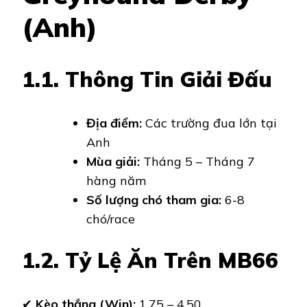
(Anh)
1.1. Thông Tin Giải Đấu
Địa điểm:
Các trường đua lớn tại
Anh
Mùa giải:
Tháng 5 – Tháng 7
hàng năm
Số lượng chó tham gia:
6-8
chó/race
1.2. Tỷ Lệ Ăn Trên MB66
✔
Kèo thắng (Win):
1.75 – 4.50