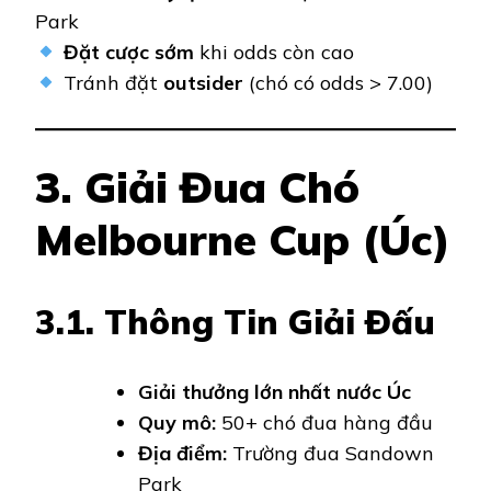
Park
Đặt cược sớm
khi odds còn cao
Tránh đặt
outsider
(chó có odds > 7.00)
3. Giải Đua Chó
Melbourne Cup (Úc)
3.1. Thông Tin Giải Đấu
Giải thưởng lớn nhất nước Úc
Quy mô:
50+ chó đua hàng đầu
Địa điểm:
Trường đua Sandown
Park