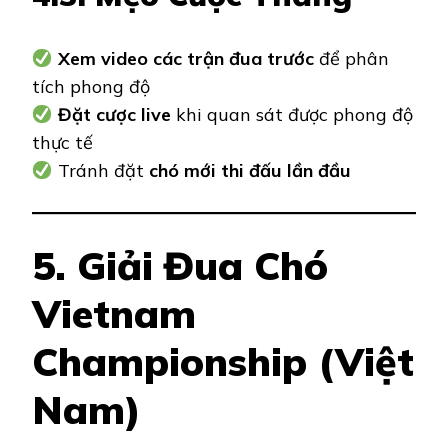
Xem video các trận đua trước
để phân
tích phong độ
Đặt cược live
khi quan sát được phong độ
thực tế
Tránh đặt
chó mới thi đấu lần đầu
5. Giải Đua Chó
Vietnam
Championship (Việt
Nam)