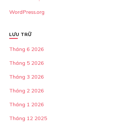
WordPress.org
LƯU TRỮ
Tháng 6 2026
Tháng 5 2026
Tháng 3 2026
Tháng 2 2026
Tháng 1 2026
Tháng 12 2025