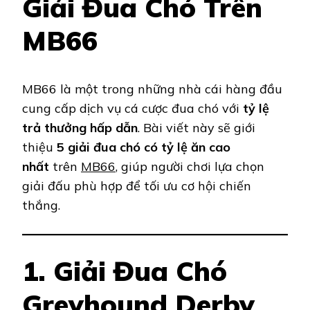
Giải Đua Chó Trên
MB66
MB66 là một trong những nhà cái hàng đầu
cung cấp dịch vụ cá cược đua chó với
tỷ lệ
trả thưởng hấp dẫn
. Bài viết này sẽ giới
thiệu
5 giải đua chó có tỷ lệ ăn cao
nhất
trên
MB66
, giúp người chơi lựa chọn
giải đấu phù hợp để tối ưu cơ hội chiến
thắng.
1. Giải Đua Chó
Greyhound Derby