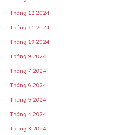
Tháng 12 2024
Tháng 11 2024
Tháng 10 2024
Tháng 9 2024
Tháng 7 2024
Tháng 6 2024
Tháng 5 2024
Tháng 4 2024
Tháng 3 2024