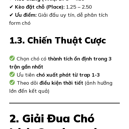
✔
Kèo đặt chỗ (Place):
1.25 – 2.50
✔
Ưu điểm:
Giải đấu uy tín, dễ phân tích
form chó
1.3. Chiến Thuật Cược
Chọn chó có
thành tích ổn định trong 3
trận gần nhất
Ưu tiên
chó xuất phát từ trap 1-3
Theo dõi
điều kiện thời tiết
(ảnh hưởng
lớn đến kết quả)
2. Giải Đua Chó