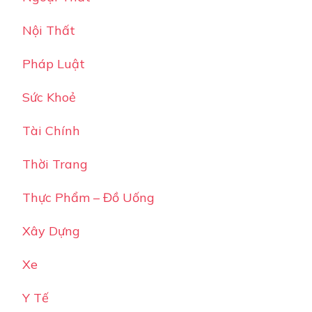
Nội Thất
Pháp Luật
Sức Khoẻ
Tài Chính
Thời Trang
Thực Phẩm – Đồ Uống
Xây Dựng
Xe
Y Tế