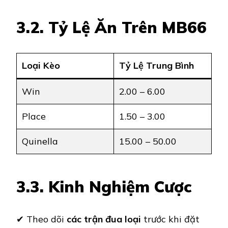
3.2. Tỷ Lệ Ăn Trên MB66
Loại Kèo
Tỷ Lệ Trung Bình
Win
2.00 – 6.00
Place
1.50 – 3.00
Quinella
15.00 – 50.00
3.3. Kinh Nghiệm Cược
✔ Theo dõi
các trận đua loại
trước khi đặt