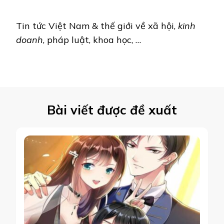
Tin tức Việt Nam & thế giới về xã hội,
kinh
doanh
, pháp luật, khoa học, …
Bài viết được đề xuất