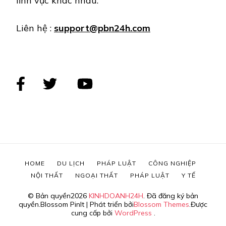
lĩnh vực khác nhau.
Liên hệ :
support@pbn24h.com
HOME
DU LỊCH
PHÁP LUẬT
CÔNG NGHIỆP
NỘI THẤT
NGOẠI THẤT
PHÁP LUẬT
Y TẾ
© Bản quyền2026
KINHDOANH24H
. Đã đăng ký bản
quyền.
Blossom PinIt | Phát triển bởi
Blossom Themes
.Được
cung cấp bởi
WordPress
.