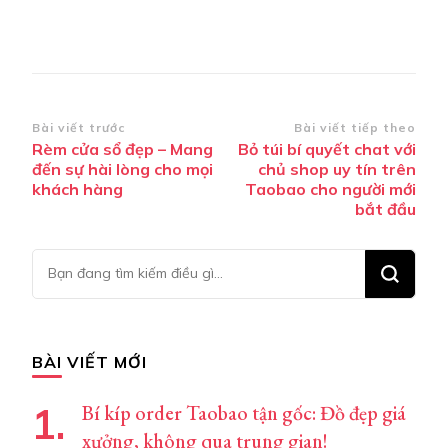
Điều
Bài viết trước
Bài viết tiếp theo
Rèm cửa sổ đẹp – Mang
Bỏ túi bí quyết chat với
hướng
đến sự hài lòng cho mọi
chủ shop uy tín trên
bài
khách hàng
Taobao cho người mới
bắt đầu
viết
Bạn
muốn
tìm
kiếm?
BÀI VIẾT MỚI
Bí kíp order Taobao tận gốc: Đồ đẹp giá
xưởng, không qua trung gian!