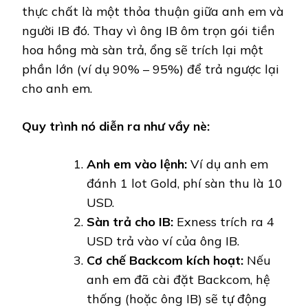
thực chất là một thỏa thuận giữa anh em và
người IB đó. Thay vì ông IB ôm trọn gói tiền
hoa hồng mà sàn trả, ổng sẽ trích lại một
phần lớn (ví dụ 90% – 95%) để trả ngược lại
cho anh em.
Quy trình nó diễn ra như vầy nè:
Anh em vào lệnh:
Ví dụ anh em
đánh 1 lot Gold, phí sàn thu là 10
USD.
Sàn trả cho IB:
Exness trích ra 4
USD trả vào ví của ông IB.
Cơ chế Backcom kích hoạt:
Nếu
anh em đã cài đặt Backcom, hệ
thống (hoặc ông IB) sẽ tự động