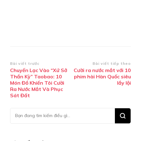
Điều
Bài viết trước
Bài viết tiếp theo
Chuyến Lạc Vào “Xứ Sở
Cười ra nước mắt với 10
hướng
Thần Kỳ” Taobao: 10
phim hài Hàn Quốc siêu
bài
Món Đồ Khiến Tôi Cười
lầy lội
Ra Nước Mắt Và Phục
viết
Sát Đất
Bạn
muốn
tìm
kiếm?