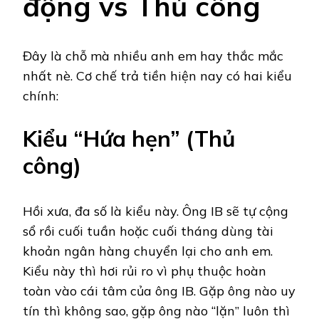
động vs Thủ công
Đây là chỗ mà nhiều anh em hay thắc mắc
nhất nè. Cơ chế trả tiền hiện nay có hai kiểu
chính:
Kiểu “Hứa hẹn” (Thủ
công)
Hồi xưa, đa số là kiểu này. Ông IB sẽ tự cộng
sổ rồi cuối tuần hoặc cuối tháng dùng tài
khoản ngân hàng chuyển lại cho anh em.
Kiểu này thì hơi rủi ro vì phụ thuộc hoàn
toàn vào cái tâm của ông IB. Gặp ông nào uy
tín thì không sao, gặp ông nào “lặn” luôn thì