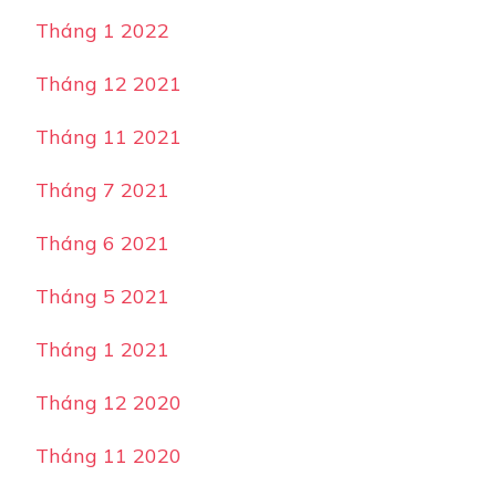
Tháng 1 2022
Tháng 12 2021
Tháng 11 2021
Tháng 7 2021
Tháng 6 2021
Tháng 5 2021
Tháng 1 2021
Tháng 12 2020
Tháng 11 2020