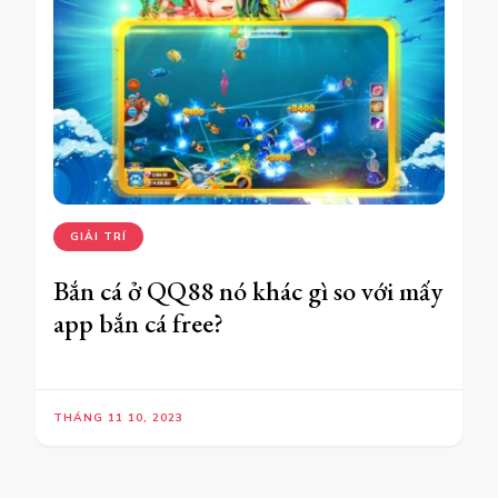
GIẢI TRÍ
Bắn cá ở QQ88 nó khác gì so với mấy
app bắn cá free?
THÁNG 11 10, 2023