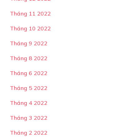
Tháng 11 2022
Tháng 10 2022
Tháng 9 2022
Tháng 8 2022
Tháng 6 2022
Tháng 5 2022
Tháng 4 2022
Tháng 3 2022
Tháng 2 2022