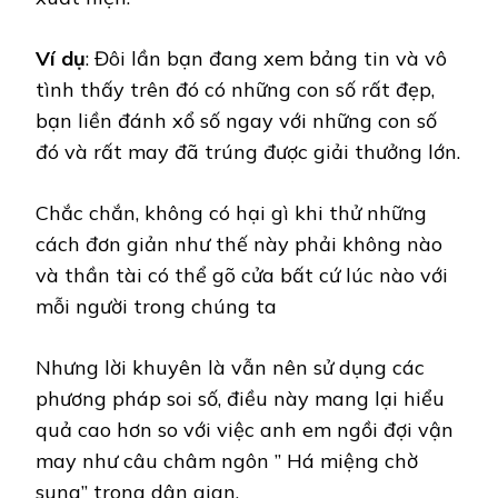
Ví dụ
: Đôi lần bạn đang xem bảng tin và vô
tình thấy trên đó có những con số rất đẹp,
bạn liền đánh xổ số ngay với những con số
đó và rất may đã trúng được giải thưởng lớn.
Chắc chắn, không có hại gì khi thử những
cách đơn giản như thế này phải không nào
và thần tài có thể gõ cửa bất cứ lúc nào với
mỗi người trong chúng ta
Nhưng lời khuyên là vẫn nên sử dụng các
phương pháp soi số, điều này mang lại hiểu
quả cao hơn so với việc anh em ngồi đợi vận
may như câu châm ngôn ” Há miệng chờ
sung” trong dân gian.