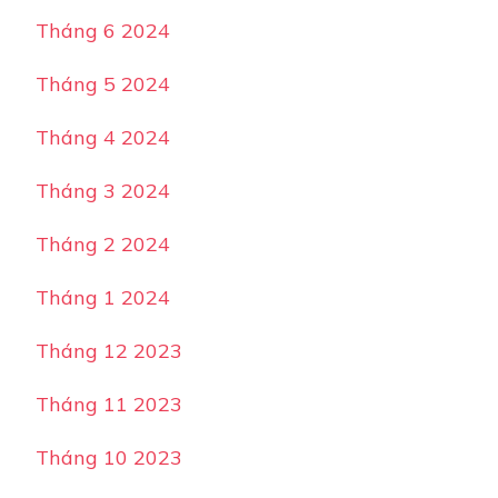
Tháng 6 2024
Tháng 5 2024
Tháng 4 2024
Tháng 3 2024
Tháng 2 2024
Tháng 1 2024
Tháng 12 2023
Tháng 11 2023
Tháng 10 2023