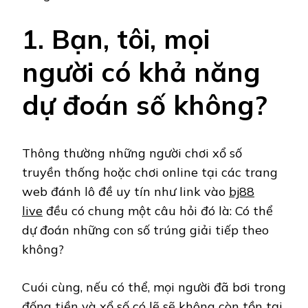
1. Bạn, tôi, mọi
người có khả năng
dự đoán số không?
Thông thường những người chơi xổ số
truyền thống hoặc chơi online tại các trang
web đánh lô đề uy tín như link vào
bj88
live
đều có chung một câu hỏi đó là: Có thể
dự đoán những con số trúng giải tiếp theo
không?
Cuói cùng, nếu có thể, mọi người đã bơi trong
đống tiền và xổ số có lẽ sẽ không còn tồn tại