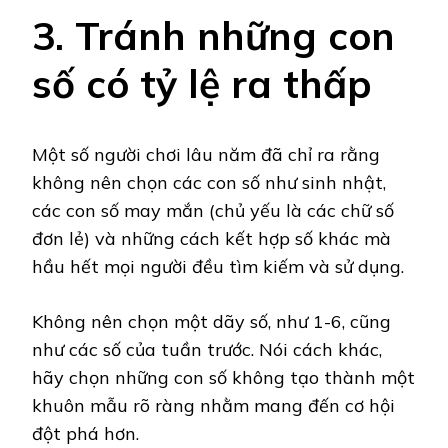
3. Tránh những con
số có tỷ lệ ra thấp
Một số người chơi lâu năm đã chỉ ra rằng
không nên chọn các con số như sinh nhật,
các con số may mắn (chủ yếu là các chữ số
đơn lẻ) và những cách kết hợp số khác mà
hầu hết mọi người đều tìm kiếm và sử dụng.
Không nên chọn một dãy số, như 1-6, cũng
như các số của tuần trước. Nói cách khác,
hãy chọn những con số không tạo thành một
khuôn mẫu rõ ràng nhằm mang đến cơ hội
đột phá hơn.