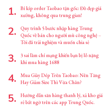
Bí kíp order Taobao tận gốc: Đồ đẹp giá
xưởng, không qua trung gian!
Quy trình 5 bước nhập hàng Trung
Quốc về bán cho người mù công nghệ –
Tôi đã trải nghiệm và muốn chia sẻ
3 sai lầm chí mạng khiến bạn bị lỗ nặng
khi mua hàng 1688
Mua Giày Dép Trên Taobao: Nên Tăng
Hay Giảm Size Thì Vừa Chân?
Hướng dẫn săn hàng thanh lý, xả kho giá
rẻ bất ngờ trên các app Trung Quốc.