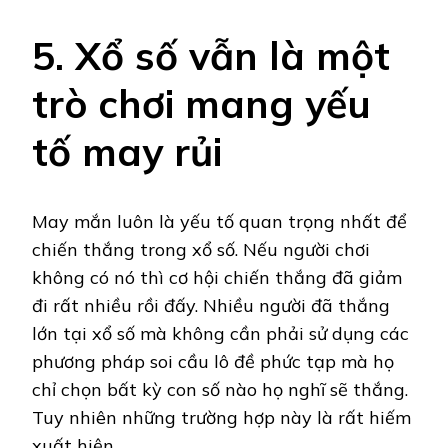
5. Xổ số vẫn là một
trò chơi mang yếu
tố may rủi
May mắn luôn là yếu tố quan trọng nhất để
chiến thắng trong xổ số. Nếu người chơi
không có nó thì cơ hội chiến thắng đã giảm
đi rất nhiều rồi đấy. Nhiều người đã thắng
lớn tại xổ số mà không cần phải sử dụng các
phương pháp soi cầu lô đề phức tạp mà họ
chỉ chọn bất kỳ con số nào họ nghĩ sẽ thắng.
Tuy nhiên những trường hợp này là rất hiếm
xuất hiện.