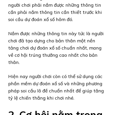
người chơi phải nắm được những thông tin
cần phải nắm thông tin cần thiết trước khi
soi cầu dự đoán xổ số hôm đó.
Nắm được những thông tin này tức là người
chơi đã tạo dựng cho bản thân một nền
tảng chơi dự đoán xổ số chuẩn nhất, mang
về cơ hội trúng thưởng cao nhất cho bản
thân.
Hiện nay người chơi còn có thể sử dụng các
phần mềm dự đoán xổ số và những phương
pháp soi cầu lô đề chuẩn nhất để giúp tăng
tỷ lệ chiến thắng khi chơi nhé.
2. Cơ hội nằm trong