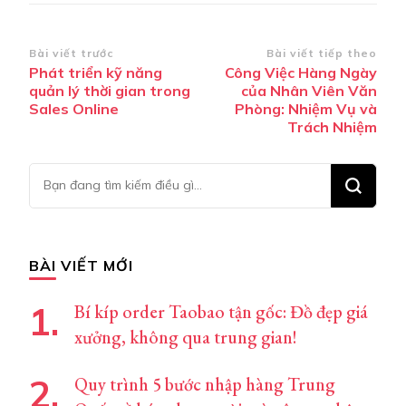
Điều
Bài viết trước
Bài viết tiếp theo
Phát triển kỹ năng
Công Việc Hàng Ngày
hướng
quản lý thời gian trong
của Nhân Viên Văn
bài
Sales Online
Phòng: Nhiệm Vụ và
Trách Nhiệm
viết
Bạn
muốn
tìm
kiếm?
BÀI VIẾT MỚI
Bí kíp order Taobao tận gốc: Đồ đẹp giá
xưởng, không qua trung gian!
Quy trình 5 bước nhập hàng Trung