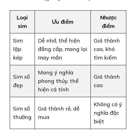
Loại
Nhược
Ưu điểm
sim
điểm
Sim
Dễ nhớ, thể hiện
Giá thành
lặp
đẳng cấp, mang lại
cao, khó
kép
may mắn
tìm kiếm
Mang ý nghĩa
Sim số
Giá thành
phong thủy, thể
đẹp
cao
hiện cá tính
Không có ý
Sim số
Giá thành rẻ, dễ
nghĩa đặc
thường
mua
biệt