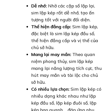
Dễ nhớ:
Nhờ các cặp số lặp lại,
sim lặp kép rất dễ nhớ, tạo ấn
tượng tốt với người đối diện.
Thể hiện đẳng cấp:
Sim lặp kép,
đặc biệt là sim lặp kép đầu số,
thể hiện đẳng cấp và vị thế của
chủ sở hữu.
Mang lại may mắn:
Theo quan
niệm phong thủy, sim lặp kép
mang lại năng lượng tích cực, thu
hút may mắn và tài lộc cho chủ
sở hữu.
Có nhiều lựa chọn:
Sim lặp kép có
nhiều dạng khác nhau như lặp
kép đầu số, lặp kép đuôi số, lặp
kép bao quanh,… đáp ứng nhu