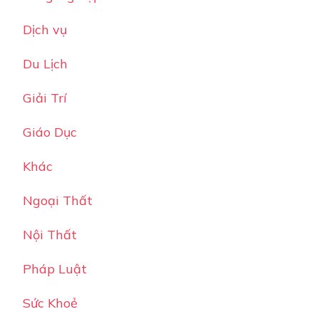
Dịch vụ
Du Lịch
Giải Trí
Giáo Dục
Khác
Ngoại Thất
Nội Thất
Pháp Luật
Sức Khoẻ