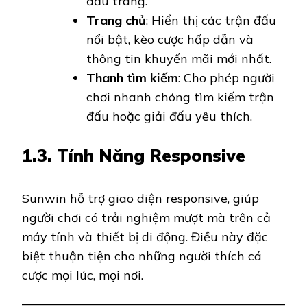
đầu trang.
Trang chủ
: Hiển thị các trận đấu
nổi bật, kèo cược hấp dẫn và
thông tin khuyến mãi mới nhất.
Thanh tìm kiếm
: Cho phép người
chơi nhanh chóng tìm kiếm trận
đấu hoặc giải đấu yêu thích.
1.3. Tính Năng Responsive
Sunwin hỗ trợ giao diện responsive, giúp
người chơi có trải nghiệm mượt mà trên cả
máy tính và thiết bị di động. Điều này đặc
biệt thuận tiện cho những người thích cá
cược mọi lúc, mọi nơi.