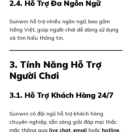
2.4. Hỗ Trợ Đa Ngôn Ngữ
Sunwin hỗ trợ nhiều ngôn ngữ, bao gồm
tiếng Việt, giúp người chơi dễ dàng sử dụng
và tìm hiểu thông tin.
3. Tính Năng Hỗ Trợ
Người Chơi
3.1. Hỗ Trợ Khách Hàng 24/7
Sunwin có đội ngũ hỗ trợ khách hàng
chuyên nghiệp, sẵn sàng giải đáp mọi thắc
mắc thông qua
live chat
,
email
hoặc
hotline
.