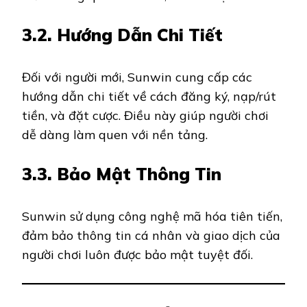
3.2. Hướng Dẫn Chi Tiết
Đối với người mới, Sunwin cung cấp các
hướng dẫn chi tiết về cách đăng ký, nạp/rút
tiền, và đặt cược. Điều này giúp người chơi
dễ dàng làm quen với nền tảng.
3.3. Bảo Mật Thông Tin
Sunwin sử dụng công nghệ mã hóa tiên tiến,
đảm bảo thông tin cá nhân và giao dịch của
người chơi luôn được bảo mật tuyệt đối.