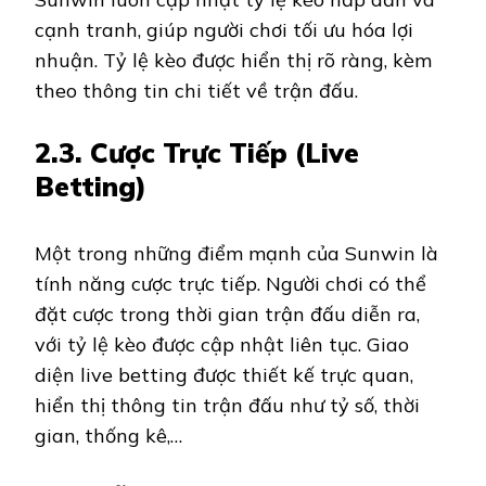
cạnh tranh, giúp người chơi tối ưu hóa lợi
nhuận. Tỷ lệ kèo được hiển thị rõ ràng, kèm
theo thông tin chi tiết về trận đấu.
2.3. Cược Trực Tiếp (Live
Betting)
Một trong những điểm mạnh của Sunwin là
tính năng cược trực tiếp. Người chơi có thể
đặt cược trong thời gian trận đấu diễn ra,
với tỷ lệ kèo được cập nhật liên tục. Giao
diện live betting được thiết kế trực quan,
hiển thị thông tin trận đấu như tỷ số, thời
gian, thống kê,…