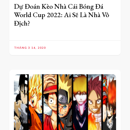
Dự Đoán Kèo Nhà Cái Bóng Đá
World Cup 2022: Ai Sẽ Là Nhà Vô
Địch?
THÁNG 3 14, 2020