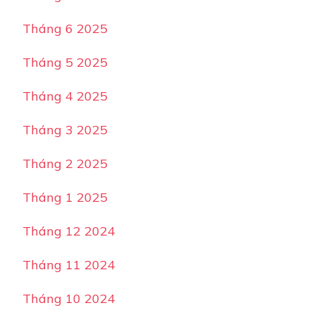
Tháng 6 2025
Tháng 5 2025
Tháng 4 2025
Tháng 3 2025
Tháng 2 2025
Tháng 1 2025
Tháng 12 2024
Tháng 11 2024
Tháng 10 2024