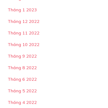
Tháng 1 2023
Tháng 12 2022
Tháng 11 2022
Tháng 10 2022
Tháng 9 2022
Tháng 8 2022
Tháng 6 2022
Tháng 5 2022
Tháng 4 2022