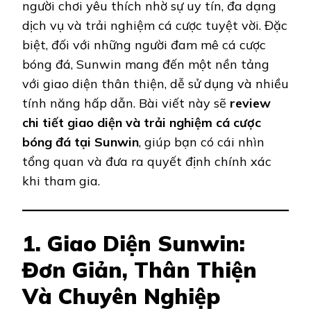
người chơi yêu thích nhờ sự uy tín, đa dạng
dịch vụ và trải nghiệm cá cược tuyệt vời. Đặc
biệt, đối với những người đam mê cá cược
bóng đá, Sunwin mang đến một nền tảng
với giao diện thân thiện, dễ sử dụng và nhiều
tính năng hấp dẫn. Bài viết này sẽ
review
chi tiết giao diện và trải nghiệm cá cược
bóng đá tại Sunwin
, giúp bạn có cái nhìn
tổng quan và đưa ra quyết định chính xác
khi tham gia.
1. Giao Diện Sunwin:
Đơn Giản, Thân Thiện
Và Chuyên Nghiệp