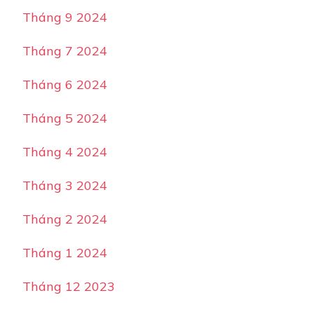
Tháng 9 2024
Tháng 7 2024
Tháng 6 2024
Tháng 5 2024
Tháng 4 2024
Tháng 3 2024
Tháng 2 2024
Tháng 1 2024
Tháng 12 2023