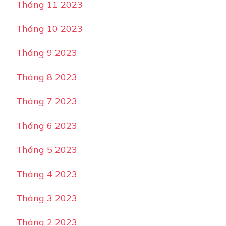
Tháng 11 2023
Tháng 10 2023
Tháng 9 2023
Tháng 8 2023
Tháng 7 2023
Tháng 6 2023
Tháng 5 2023
Tháng 4 2023
Tháng 3 2023
Tháng 2 2023