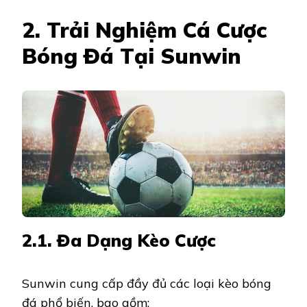
2. Trải Nghiệm Cá Cược
Bóng Đá Tại Sunwin
2.1. Đa Dạng Kèo Cược
Sunwin cung cấp đầy đủ các loại kèo bóng
đá phổ biến, bao gồm: