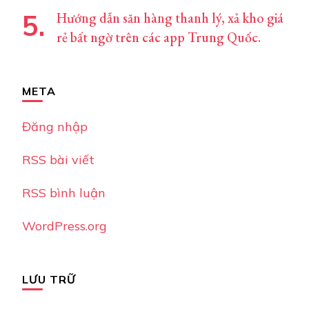
Hướng dẫn săn hàng thanh lý, xả kho giá
rẻ bất ngờ trên các app Trung Quốc.
META
Đăng nhập
RSS bài viết
RSS bình luận
WordPress.org
LƯU TRỮ