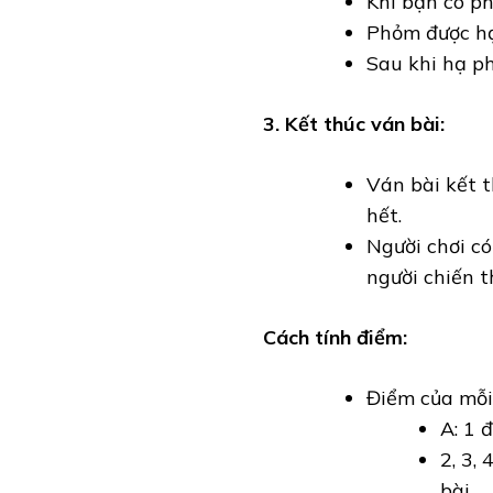
Khi bạn có p
Phỏm được hạ
Sau khi hạ ph
3. Kết thúc ván bài:
Ván bài kết t
hết.
Người chơi có
người chiến t
Cách tính điểm:
Điểm của mỗi 
A: 1 
2, 3, 
bài