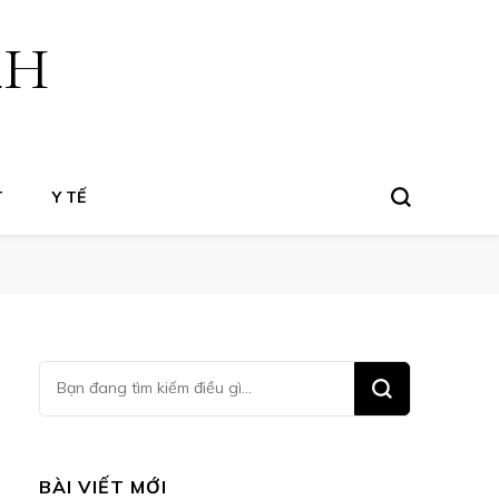
4H
T
Y TẾ
Bạn
muốn
tìm
kiếm?
BÀI VIẾT MỚI