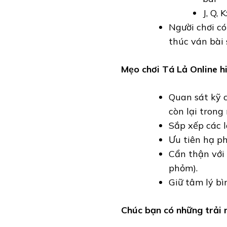
J, Q, 
Người chơi có
thúc ván bài 
Mẹo chơi Tá Lả Online h
Quan sát kỹ c
còn lại trong 
Sắp xếp các l
Ưu tiên hạ p
Cẩn thận với 
phỏm).
Giữ tâm lý bì
Chúc bạn có những trải 