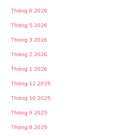
Tháng 6 2026
Tháng 5 2026
Tháng 3 2026
Tháng 2 2026
Tháng 1 2026
Tháng 12 2025
Tháng 10 2025
Tháng 9 2025
Tháng 8 2025