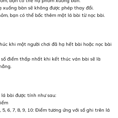
hỏm, bạn có thể hạ phỏm xuống bàn.
 xuống bàn sẽ không được phép thay đổi.
ỏm, bạn có thể bốc thêm một lá bài từ nọc bài.
húc khi một người chơi đã hạ hết bài hoặc nọc bài
 số điểm thấp nhất khi kết thúc ván bài sẽ là
hắng.
lá bài được tính như sau:
điểm
4, 5, 6, 7, 8, 9, 10: Điểm tương ứng với số ghi trên lá