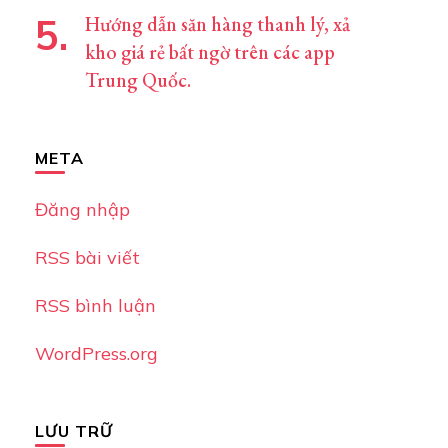
Hướng dẫn săn hàng thanh lý, xả
kho giá rẻ bất ngờ trên các app
Trung Quốc.
META
Đăng nhập
RSS bài viết
RSS bình luận
WordPress.org
LƯU TRỮ