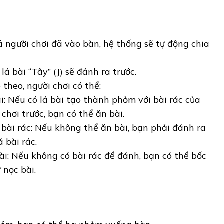
ả người chơi đã vào bàn, hệ thống sẽ tự động chia
lá bài “Tây” (J) sẽ đánh ra trước.
 theo, người chơi có thể:
i: Nếu có lá bài tạo thành phỏm với bài rác của
 chơi trước, bạn có thể ăn bài.
bài rác: Nếu không thể ăn bài, bạn phải đánh ra
á bài rác.
ài: Nếu không có bài rác để đánh, bạn có thể bốc
 nọc bài.