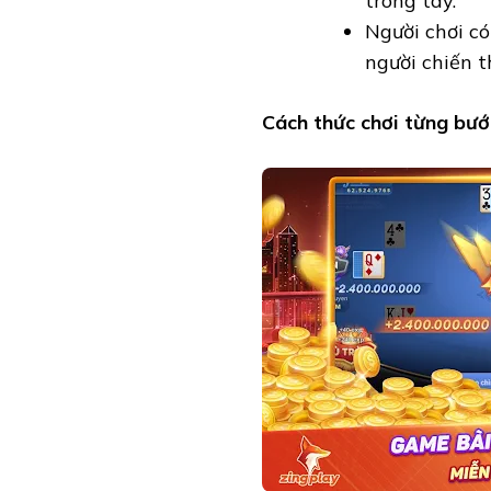
trong tay.
Người chơi có
người chiến t
Cách thức chơi từng bướ