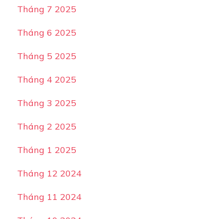
Tháng 7 2025
Tháng 6 2025
Tháng 5 2025
Tháng 4 2025
Tháng 3 2025
Tháng 2 2025
Tháng 1 2025
Tháng 12 2024
Tháng 11 2024