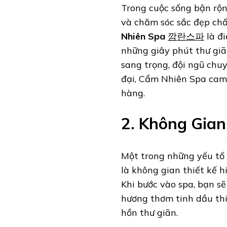
Trong cuộc sống bận rộn
và chăm sóc sắc đẹp ch
Nhiên Spa
깜란스파
là đ
những giây phút thư giã
sang trọng, đội ngũ chu
đại, Cẩm Nhiên Spa cam
hàng.
2. Không Gia
Một trong những yếu tố
là không gian thiết kế h
Khi bước vào spa, bạn sẽ
hương thơm tinh dầu thi
hồn thư giãn.