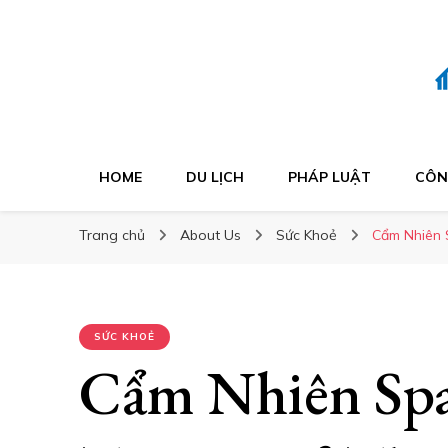
HOME
DU LỊCH
PHÁP LUẬT
CÔN
Trang chủ
About Us
Sức Khoẻ
Cẩm Nhiên 
SỨC KHOẺ
Cẩm Nhiên Spa