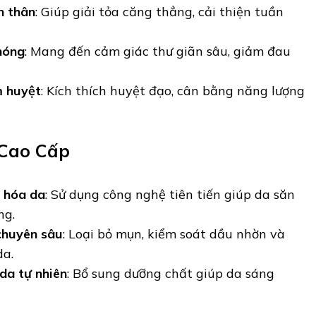
n thân
: Giúp giải tỏa căng thẳng, cải thiện tuần
nóng
: Mang đến cảm giác thư giãn sâu, giảm đau
 huyệt
: Kích thích huyệt đạo, cân bằng năng lượng
 Cao Cấp
ẻ hóa da
: Sử dụng công nghệ tiên tiến giúp da săn
ng.
 chuyên sâu
: Loại bỏ mụn, kiểm soát dầu nhờn và
da.
da tự nhiên
: Bổ sung dưỡng chất giúp da sáng