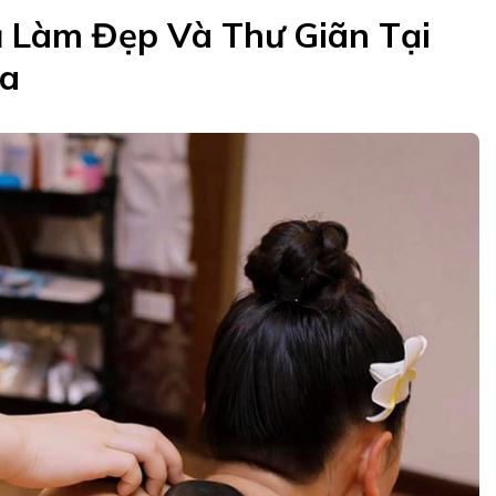
ụ Làm Đẹp Và Thư Giãn Tại
pa