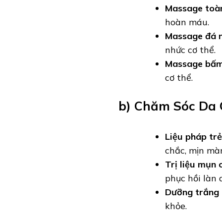
Massage toà
hoàn máu.
Massage đá 
nhức cơ thể.
Massage bấm
cơ thể.
b) Chăm Sóc Da
Liệu pháp tr
chắc, mịn mà
Trị liệu mụn
phục hồi làn 
Dưỡng trắng 
khỏe.