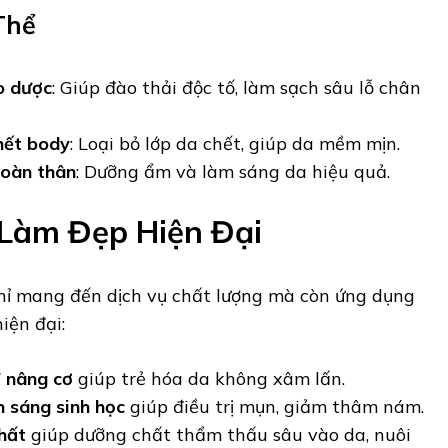
Thể
o dược
: Giúp đào thải độc tố, làm sạch sâu lỗ chân
hết body
: Loại bỏ lớp da chết, giúp da mềm mịn.
oàn thân
: Dưỡng ẩm và làm sáng da hiệu quả.
 Làm Đẹp Hiện Đại
ỉ mang đến dịch vụ chất lượng mà còn ứng dụng
iện đại:
 nâng cơ
giúp trẻ hóa da không xâm lấn.
h sáng sinh học
giúp điều trị mụn, giảm thâm nám.
chất
giúp dưỡng chất thẩm thấu sâu vào da, nuôi