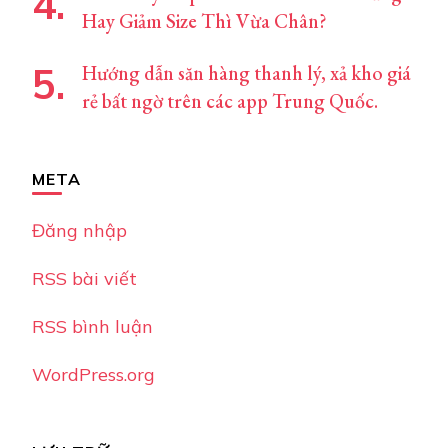
Hay Giảm Size Thì Vừa Chân?
Hướng dẫn săn hàng thanh lý, xả kho giá
rẻ bất ngờ trên các app Trung Quốc.
META
Đăng nhập
RSS bài viết
RSS bình luận
WordPress.org