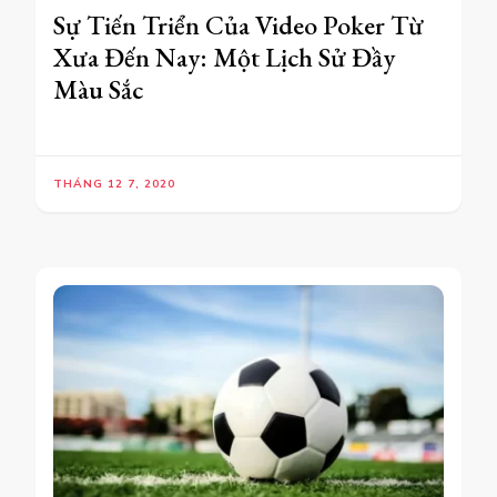
Sự Tiến Triển Của Video Poker Từ
Xưa Đến Nay: Một Lịch Sử Đầy
Màu Sắc
THÁNG 12 7, 2020