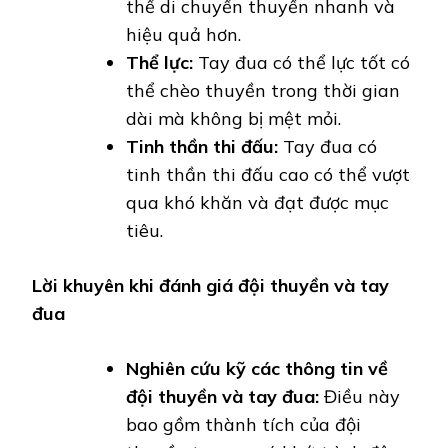
thể di chuyển thuyền nhanh và
hiệu quả hơn.
Thể lực:
Tay đua có thể lực tốt có
thể chèo thuyền trong thời gian
dài mà không bị mệt mỏi.
Tinh thần thi đấu:
Tay đua có
tinh thần thi đấu cao có thể vượt
qua khó khăn và đạt được mục
tiêu.
Lời khuyên khi đánh giá đội thuyền và tay
đua
Nghiên cứu kỹ các thông tin về
đội thuyền và tay đua:
Điều này
bao gồm thành tích của đội