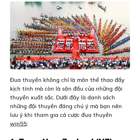
Đua thuyền không chỉ là môn thể thao đầy
kịch tính mà còn là sân đấu của những đội
thuyền xuất sắc. Dưới đây là danh sách
những đội thuyền đáng chú ý mà bạn nên
lưu ý khi tham gia cá cược đua thuyền
win55
: