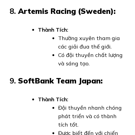
8.
Artemis Racing (Sweden):
Thành Tích:
Thường xuyên tham gia
các giải đua thế giới.
Có đội thuyền chất lượng
và sáng tạo.
9.
SoftBank Team Japan:
Thành Tích:
Đội thuyền nhanh chóng
phát triển và có thành
tích tốt.
Được biết đến với chiến