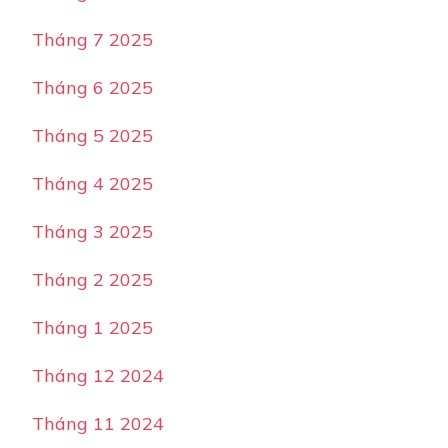
Tháng 7 2025
Tháng 6 2025
Tháng 5 2025
Tháng 4 2025
Tháng 3 2025
Tháng 2 2025
Tháng 1 2025
Tháng 12 2024
Tháng 11 2024