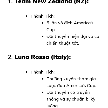
1.
Team New Zealand (NZ):
Thành Tích:
5 lần vô địch America’s
Cup.
Đội thuyền hiện đại và có
chiến thuật tốt.
2.
Luna Rossa (Italy):
Thành Tích:
Thường xuyên tham gia
cuộc đua America’s Cup.
Đội thuyền có truyền
thống và sự chuẩn bị kỹ
lưỡng.