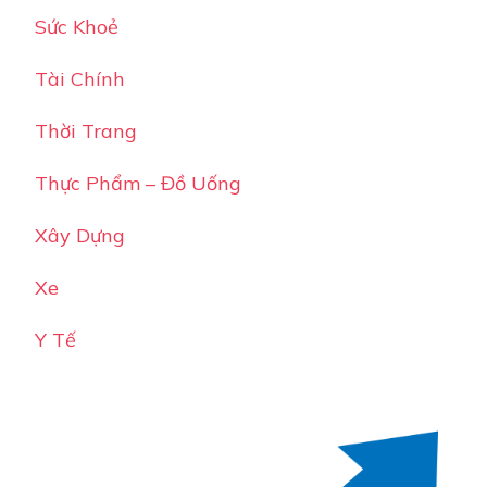
Sức Khoẻ
Tài Chính
Thời Trang
Thực Phẩm – Đồ Uống
Xây Dựng
Xe
Y Tế