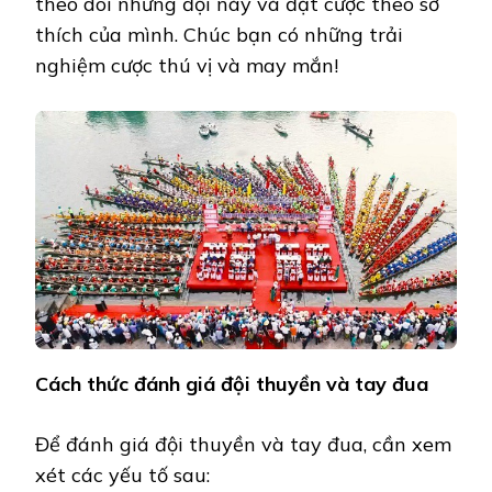
theo dõi những đội này và đặt cược theo sở
thích của mình. Chúc bạn có những trải
nghiệm cược thú vị và may mắn!
Cách thức đánh giá đội thuyền và tay đua
Để đánh giá đội thuyền và tay đua, cần xem
xét các yếu tố sau: