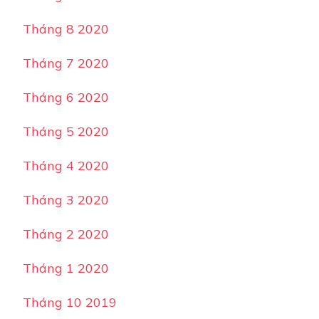
Tháng 8 2020
Tháng 7 2020
Tháng 6 2020
Tháng 5 2020
Tháng 4 2020
Tháng 3 2020
Tháng 2 2020
Tháng 1 2020
Tháng 10 2019