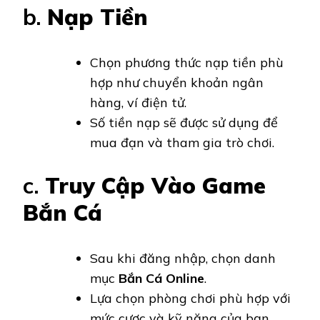
b.
Nạp Tiền
Chọn phương thức nạp tiền phù
hợp như chuyển khoản ngân
hàng, ví điện tử.
Số tiền nạp sẽ được sử dụng để
mua đạn và tham gia trò chơi.
c.
Truy Cập Vào Game
Bắn Cá
Sau khi đăng nhập, chọn danh
mục
Bắn Cá Online
.
Lựa chọn phòng chơi phù hợp với
mức cược và kỹ năng của bạn.