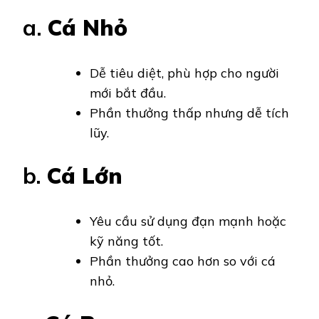
a.
Cá Nhỏ
Dễ tiêu diệt, phù hợp cho người
mới bắt đầu.
Phần thưởng thấp nhưng dễ tích
lũy.
b.
Cá Lớn
Yêu cầu sử dụng đạn mạnh hoặc
kỹ năng tốt.
Phần thưởng cao hơn so với cá
nhỏ.