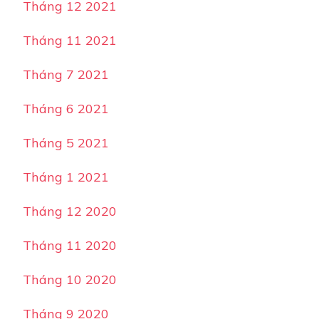
Tháng 12 2021
Tháng 11 2021
Tháng 7 2021
Tháng 6 2021
Tháng 5 2021
Tháng 1 2021
Tháng 12 2020
Tháng 11 2020
Tháng 10 2020
Tháng 9 2020