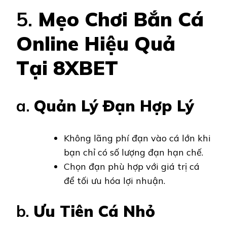
5.
Mẹo Chơi Bắn Cá
Online Hiệu Quả
Tại 8XBET
a.
Quản Lý Đạn Hợp Lý
Không lãng phí đạn vào cá lớn khi
bạn chỉ có số lượng đạn hạn chế.
Chọn đạn phù hợp với giá trị cá
để tối ưu hóa lợi nhuận.
b.
Ưu Tiên Cá Nhỏ