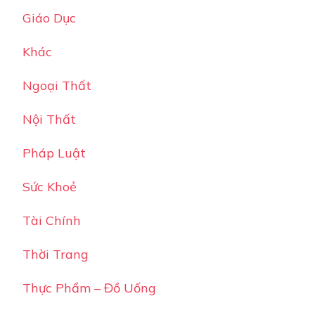
Giáo Dục
Khác
Ngoại Thất
Nội Thất
Pháp Luật
Sức Khoẻ
Tài Chính
Thời Trang
Thực Phẩm – Đồ Uống