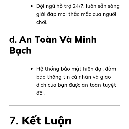
Đội ngũ hỗ trợ 24/7, luôn sẵn sàng
giải đáp mọi thắc mắc của người
chơi.
d.
An Toàn Và Minh
Bạch
Hệ thống bảo mật hiện đại, đảm
bảo thông tin cá nhân và giao
dịch của bạn được an toàn tuyệt
đối.
7.
Kết Luận