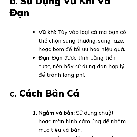
b.
Sử Dụng Vũ Khí Và
Đạn
Vũ khí:
Tùy vào loại cá mà bạn có
thể chọn súng thường, súng laze,
hoặc bom để tối ưu hóa hiệu quả.
Đạn:
Đạn được tính bằng tiền
cược, nên hãy sử dụng đạn hợp lý
để tránh lãng phí.
c.
Cách Bắn Cá
Ngắm và bắn:
Sử dụng chuột
hoặc màn hình cảm ứng để nhắm
mục tiêu và bắn.