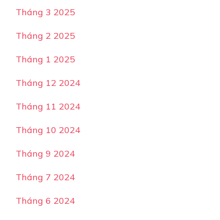
Tháng 3 2025
Tháng 2 2025
Tháng 1 2025
Tháng 12 2024
Tháng 11 2024
Tháng 10 2024
Tháng 9 2024
Tháng 7 2024
Tháng 6 2024