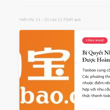
Hiển thị: 11 - 20 của 22 kết quả
CÔNG NGHỆ
Bí Quyết N
Được Hoàn
Taobao cung cấ
Các phương thứ
nhược điểm riê
hợp với nhu cầ
thức thanh toá