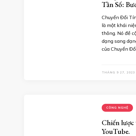
Tần Số: Bư
Chuyển Đổi Tín 
là một khái niệ
thông. Nó đề cậ
dạng sang dạng
của Chuyển Đổi
THÁNG 9 27, 2023
CÔNG NGHỆ
Chiến lược 
YouTube.