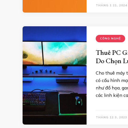
THÁNG 1 21, 2024
CÔNG NGHỆ
Thuê PC G
Do Chọn Lự
Cho thuê máy t
có cấu hình mạ
như đồ họa, ga
các linh kiện c
THÁNG 12 3, 2023