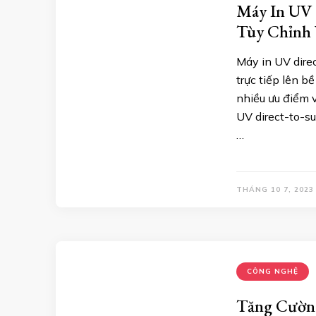
Máy In UV 
Tùy Chỉnh 
Máy in UV direc
trực tiếp lên b
nhiều ưu điểm v
UV direct-to-s
…
THÁNG 10 7, 2023
CÔNG NGHỆ
Tăng Cường